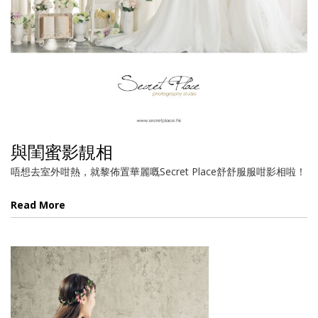
與閨蜜影靚相
唔想去室外咁熱，就黎佈置華麗嘅Secret Place舒舒服服咁影相啦！
Read More