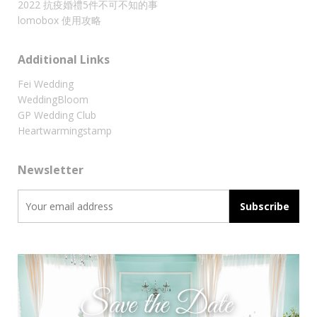
2022 抗疫婚禮5件不可不知的事
lomobox 使用攻略
Additional Links
Fei Wedding
WeddingBloom
GP Wedding Club
Heartwarmingstamp
Newsletter