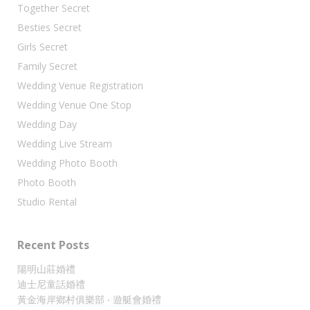
Together Secret
Besties Secret
Girls Secret
Family Secret
Wedding Venue Registration
Wedding Venue One Stop
Wedding Day
Wedding Live Stream
Wedding Photo Booth
Photo Booth
Studio Rental
Recent Posts
陽明山莊婚禮
迪士尼童話婚禮
黃金海岸鄉村俱樂部 ‧ 遊艇會婚禮