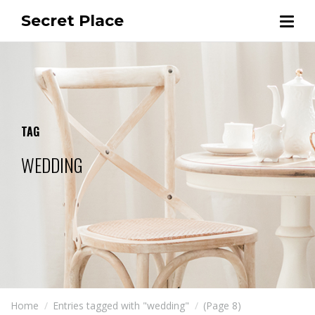
Secret Place
TAG
WEDDING
Home
Entries tagged with "wedding"
(Page 8)