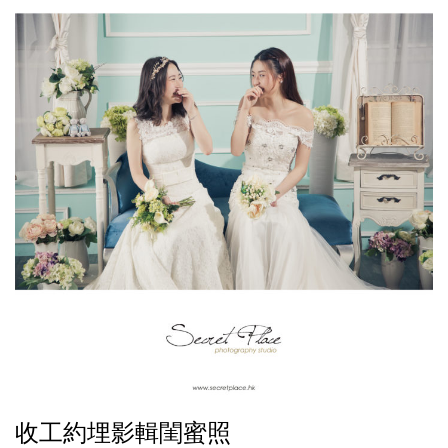
收工約埋影輯閨蜜照