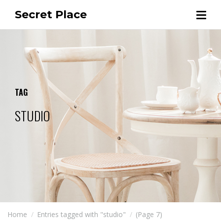
Secret Place
TAG
STUDIO
Home
Entries tagged with "studio"
(Page 7)