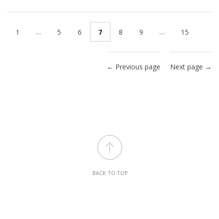
…
…
1
5
6
7
8
9
15
← Previous page
Next page →
BACK TO TOP