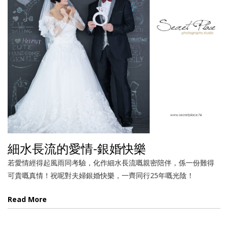
細水長流的愛情-銀婚快樂
若愛情經得起風雨同考驗，化作細水長流嘅親密陪伴，係一份難得
可貴嘅真情！祝呢對夫婦銀婚快樂，一齊同行25年嘅光陰！
Read More