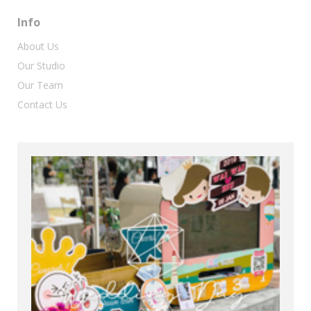
Info
About Us
Our Studio
Our Team
Contact Us