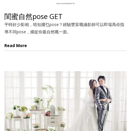
閨蜜自然pose GET
平時好少影相，唔知擺乜pose？經驗豐富嘅攝影師可以即場爲你指
導不同pose，捕捉你最自然嘅一面。
Read More