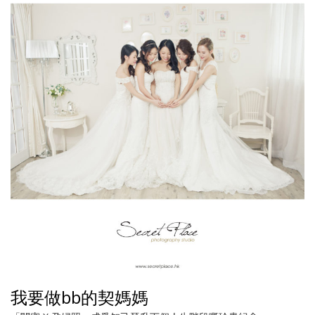
我要做bb的契媽媽