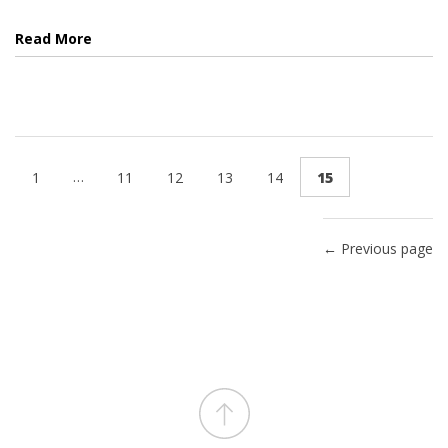
Read More
…
1
11
12
13
14
15
← Previous page