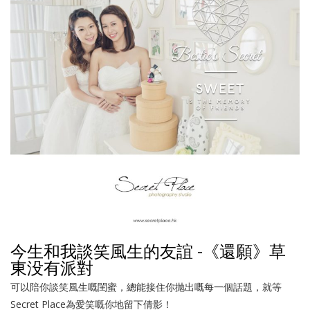
今生和我談笑風生的友誼 -《還願》草
東没有派對
可以陪你談笑風生嘅閨蜜，總能接住你抛出嘅每一個話題，就等
Secret Place為愛笑嘅你地留下倩影！