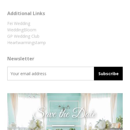
Additional Links
Fei Wedding
WeddingBloom
GP Wedding Club
Heartwarmingstamp
Newsletter