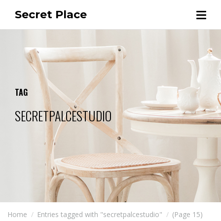
Secret Place
TAG
SECRETPALCESTUDIO
Home
Entries tagged with "secretpalcestudio"
(Page 15)