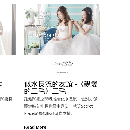
作
似水長流的友誼 -《親愛
的三毛》三毛
同閨蜜見
雖然閨蜜之間嘅感情似水長流，但對方係
關鍵時刻能爲你雪中送炭！就等Secret
Place記錄低呢段珍貴友情。
Read More