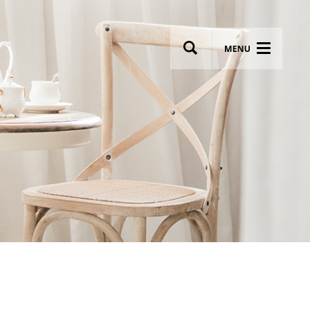
wsletter
Most breathtaking wedding venues!