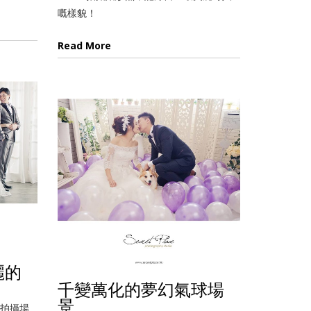
嘅樣貌！
Read More
麗的
千變萬化的夢幻氣球場
景
格嘅拍攝場