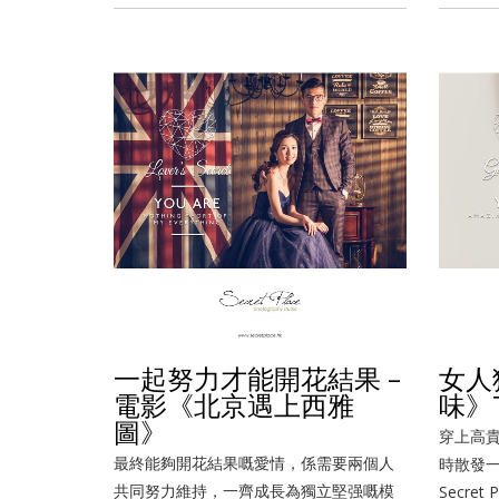
一起努力才能開花結果 –
女人
電影《北京遇上西雅
味》T
圖》
穿上高
最終能夠開花結果嘅愛情，係需要兩個人
時散發
共同努力維持，一齊成長為獨立堅强嘅模
Secret