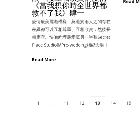
Read M
《當我想你時全世界都
救不了我》肆一
愛情最美麗嘅模樣，莫過於兩人之間存在
差異都可以互相尊重、互相欣賞，然後長
相廝守。快啲約埋最愛嘅另一半黎Secret
Place Studio影Pre-wedding相紀念啦！
Read More
…
1
11
12
13
14
15