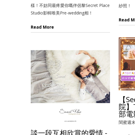
樣！不妨同最疼愛你嘅伴侶黎Secret Place
紗照！
Studio影輯唯美Pre-wedding相！
Read M
Read More
【Se
院】
部電
閨蜜週末
談一段互相欣賞的愛情 -