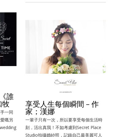
-《誰
知牧
享受人生每個瞬間 – 作
家；漢娜
牽手一同
最愛嘅另
一輩子只有一次，所以要享受每個生活時
wedding
刻，活出真我！不如考慮到Secret Place
Studio拍攝婚紗照，記錄自己最美麗可人