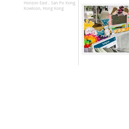
Horizon East , San Po Kong
Kowloon, Hong Kong