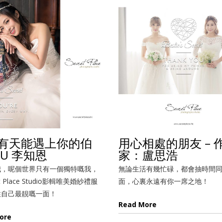
有天能遇上你的伯
用心相處的朋友 – 
 IU 李知恩
家：盧思浩
我，呢個世界只有一個獨特嘅我，
無論生活有幾忙碌，都會抽時間
t Place Studio影輯唯美婚紗禮服
面，心裏永遠有你一席之地！
住自己最靚嘅一面！
Read More
ore