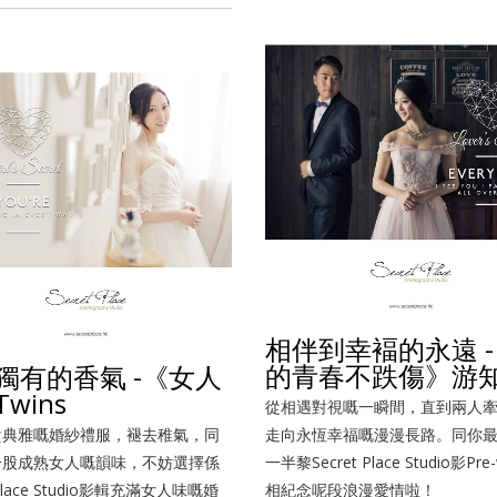
相伴到幸褔的永遠 
的青春不跌傷》游
獨有的香氣 -《女人
wins
從相遇對視嘅一瞬間，直到兩人
貴典雅嘅婚紗禮服，褪去稚氣，同
走向永恆幸福嘅漫漫長路。同你
一股成熟女人嘅韻味，不妨選擇係
一半黎Secret Place Studio影Pre-
 Place Studio影輯充滿女人味嘅婚
相紀念呢段浪漫愛情啦！