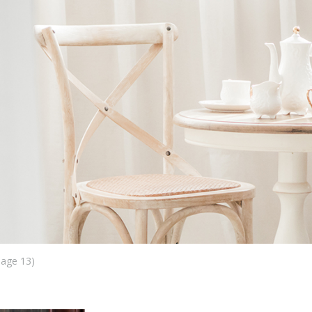
Ne
me
Photo Shoot
Wedding Secret
Lovers Secret
Wedding Venue
Lovers Secret MIX
Wedding Day
Lovers Secret Japan
Wedding Live Stream
Besties Secret
Wedding Photo Booth
Girls Secret
Photo Booth
Together Secret
Page 13)