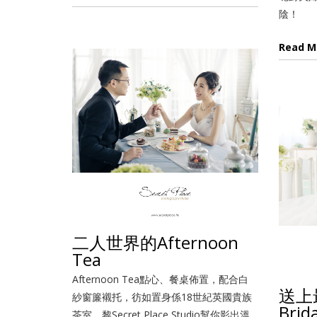
陰！
Read M
二人世界的Afternoon
Tea
Afternoon Tea點心、餐桌佈置，配合白
送上
紗窗簾襯托，彷如置身係18世紀英國貴族
Brid
茶室，黎Secret Place Studio幫你影出溫