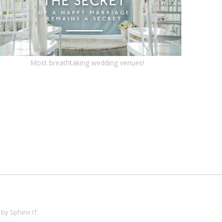
Most breathtaking wedding venues!
 by
Sphinx IT
.