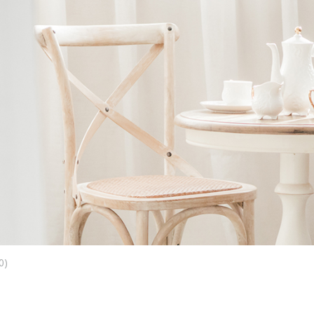
Ne
me
Photo Shoot
Wedding Secret
Lovers Secret
Wedding Venue
Lovers Secret MIX
Wedding Day
Lovers Secret Japan
Wedding Live Stream
Besties Secret
Wedding Photo Booth
Girls Secret
Photo Booth
Together Secret
0)