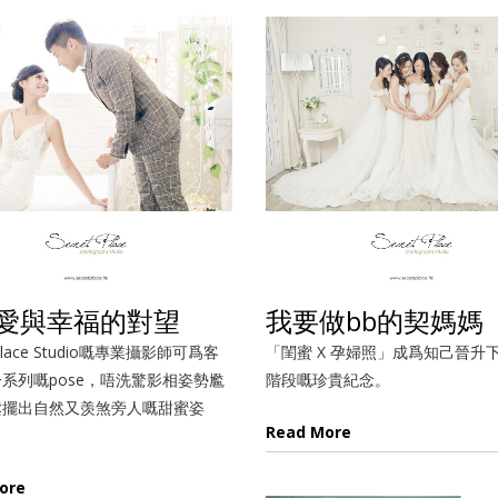
愛與幸福的對望
我要做bb的契媽媽
 Place Studio嘅專業攝影師可爲客
「閨蜜 X 孕婦照」成爲知己晉升
系列嘅pose，唔洗驚影相姿勢尷
階段嘅珍貴紀念。
鬆擺出自然又羡煞旁人嘅甜蜜姿
Read More
ore