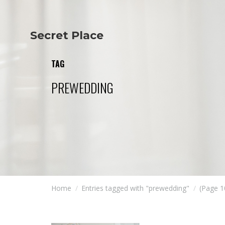
Secret Place
Info
Studio The
About Us
Victoria
TAG
Our Studio
Napoleon
Our Team
Tiffany Love
PREWEDDING
Contact Us
Coffee & Tea
Blog
Apartment
Open Kitchen
Showroom
Paperwork
Home
Entries tagged with "prewedding"
(Page 1