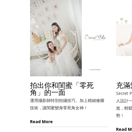
拍出你和閨蜜「零死
充滿
角」的一面
Secret
運用攝影師特別拍攝技巧。加上精細修圖
人設計一
技術，讓閨蜜變身零死角女神！
尬，輕
勢！
Read More
Read M