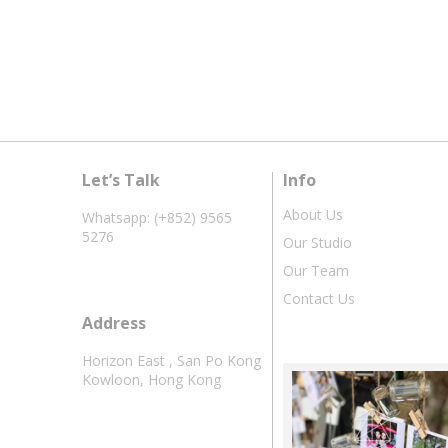
Let’s Talk
Info
About Us
Whatsapp: (+852) 9565
5276
Our Studio
Our Team
Contact Us
Address
Horizon East , San Po Kong
Kowloon, Hong Kong