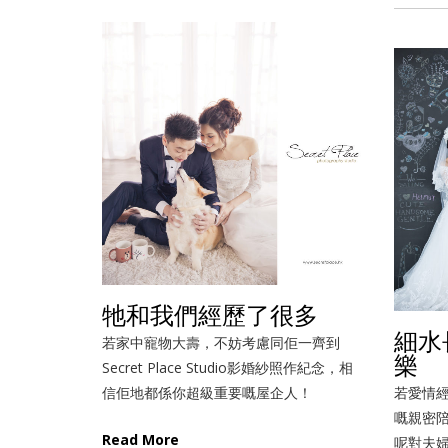
牠和我們經歷了很多
細水
若家中寵物大壽，不妨考慮同佢一齊到
樂
Secret Place Studio影婚紗照作紀念，相
信佢地都係你超級重要嘅屋企人！
若愛情
嘅親密
Read More
呢對夫婦