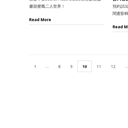
馨甜蜜嘅二人世界！
預約試
閨蜜影輯最
Read More
Read M
…
…
1
8
9
10
11
12