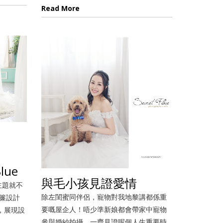
Read More
Blue
與毛小孩見證愛情
拍攝主題就不
除左閨蜜同伴侶，寵物對我地黎講都係重
，紗簾設計
要嘅屋企人！唔少準新娘都會帶家中寵物
綴，展現設
參與婚紗拍攝，一齊見證呢個人生重要時