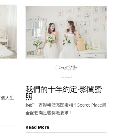
我們的十年約定-影閨蜜
照
下個人生
約好一齊影輯漂亮閨蜜相？Secret Place周
全配套滿足曬你嘅要求！
Read More