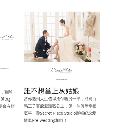
誰不想當上灰姑娘
思，寬闊
當你遇到人生值得托付嘅另一半，成爲白
Big
馬王子百般愛護嘅公主，係一件何等幸福
e更唔會有額
嘅事！黎Secret Place Studio影輯紀念愛
情嘅Pre-wedding相啦！