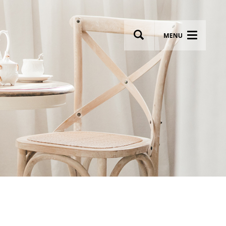
wsletter
Most breathtaking wedding venues!