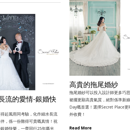
高貴的拖尾婚紗
拖尾婚紗可以投入設計師更多巧
長流的愛情-銀婚快
裙擺更顯高貴氣質，絕對係準新娘係
Day嘅首選！選擇Secret Plac
經得起風雨同考驗，化作細水長流
外收費！
陪伴，係一份難得可貴嘅真情！祝
Read More
銀婚快樂，一齊同行25年嘅光