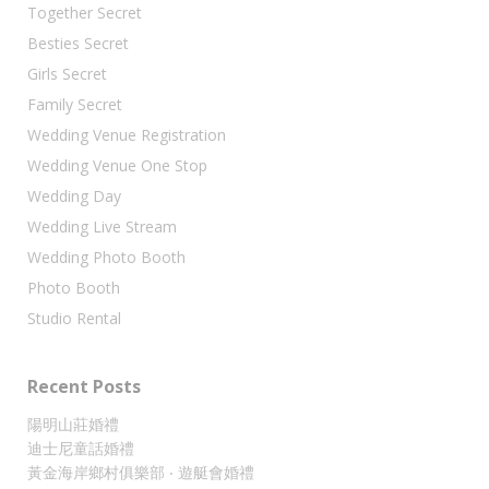
Together Secret
Besties Secret
Girls Secret
Family Secret
Wedding Venue Registration
Wedding Venue One Stop
Wedding Day
Wedding Live Stream
Wedding Photo Booth
Photo Booth
Studio Rental
Recent Posts
陽明山莊婚禮
迪士尼童話婚禮
黃金海岸鄉村俱樂部 ‧ 遊艇會婚禮