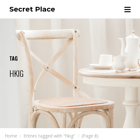
Secret Place
TAG
HKIG
Home
Entries tagged with "hkig"
(Page 8)