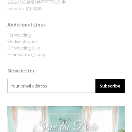
2022 抗疫婚禮5件不可不知的事
lomobox 使用攻略
Additional Links
Fei Wedding
WeddingBloom
GP Wedding Club
Heartwarmingstamp
Newsletter