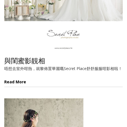
與閨蜜影靚相
唔想去室外咁熱，就黎佈置華麗嘅Secret Place舒舒服服咁影相啦！
Read More