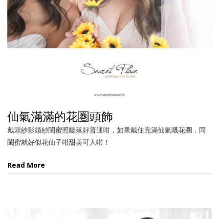
仙氣滿滿的花圏頭飾
戴頭紗影婚紗閨蜜照聼落好普通咁，如果戴住充滿仙氣嘅花圈，同
閨蜜就好似花仙子咁甜美可人啦！
Read More