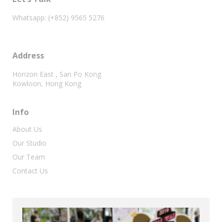
Whatsapp: (+852) 9565 5276
Address
Horizon East , San Po Kong
Kowloon, Hong Kong
Info
About Us
Our Studio
Our Team
Contact Us