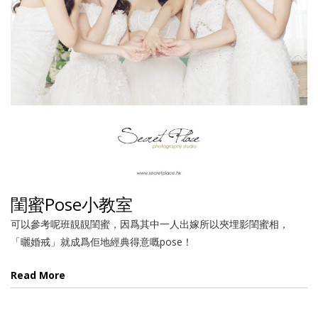
閨蜜Pose小教室
可以參考呢班靚靚閨蜜，因爲其中一人出嫁所以夾埋影閨蜜相，
「曬婚戒」就成爲佢地經典得意嘅pose！
Read More