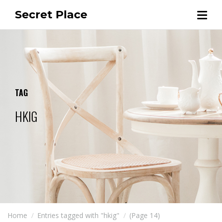
Secret Place
TAG
HKIG
Home
Entries tagged with "hkig"
(Page 14)