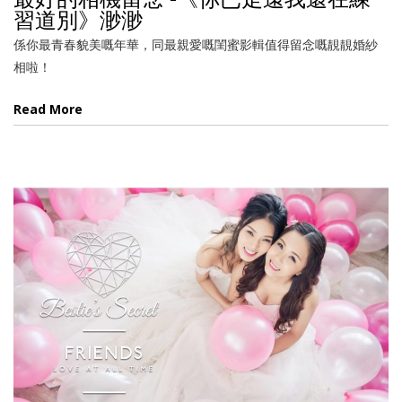
習道別》渺渺
係你最青春貌美嘅年華，同最親愛嘅閨蜜影輯值得留念嘅靚靚婚紗
相啦！
Read More