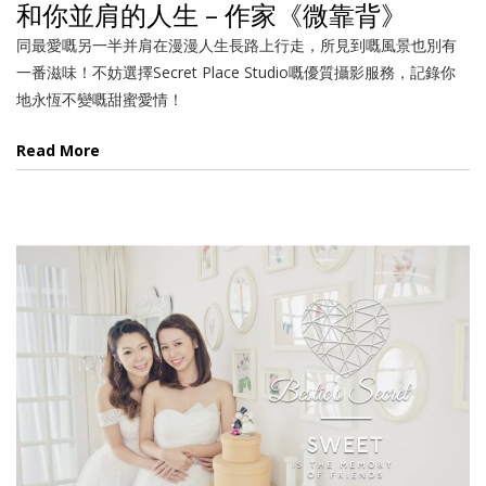
和你並肩的人生 – 作家《微靠背》
同最愛嘅另一半并肩在漫漫人生長路上行走，所見到嘅風景也別有
一番滋味！不妨選擇Secret Place Studio嘅優質攝影服務，記錄你
地永恆不變嘅甜蜜愛情！
Read More