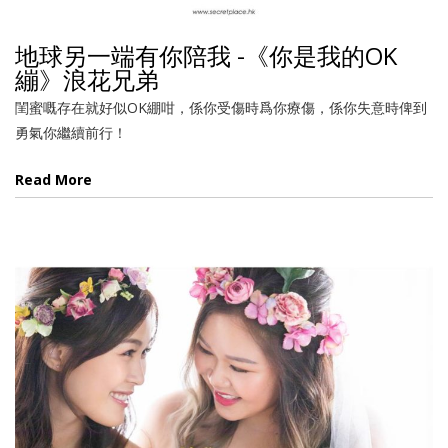
地球另一端有你陪我 -《你是我的OK
繃》浪花兄弟
閨蜜嘅存在就好似OK綳咁，係你受傷時爲你療傷，係你失意時俾到
勇氣你繼續前行！
Read More