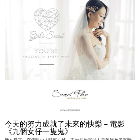
今天的努力成就了未來的快樂 – 電影
《九個女仔一隻鬼》
活在當下一直係唔少人嘅座右銘，不如趁你呢世人最年輕貌美嘅時