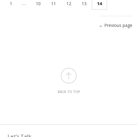
…
1
10
11
12
13
14
← Previous page
BACK TO TOP
Let’s Talk