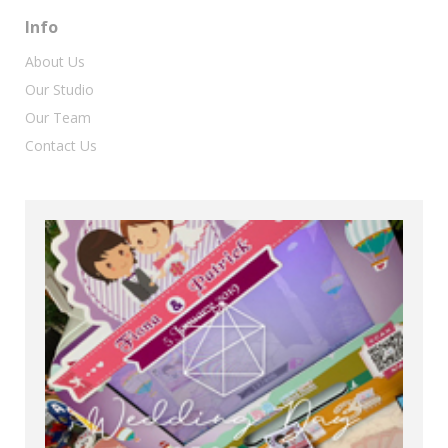
Info
About Us
Our Studio
Our Team
Contact Us