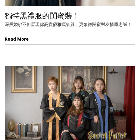
獨特黑禮服的閨蜜裝！
深黑婚紗不但展現你高貴優雅嘅氣質，更象徵閨蜜對友情嘅忠誠！
Read More