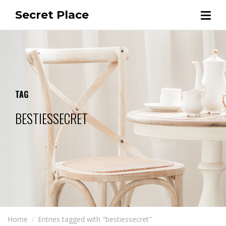
Secret Place
TAG
BESTIESSECRET
Home
Entries tagged with "bestiessecret"