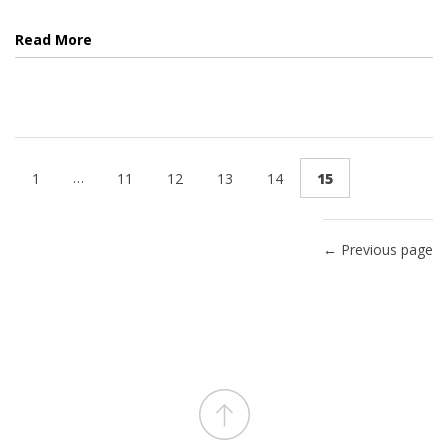
Read More
…
1
11
12
13
14
15
← Previous page