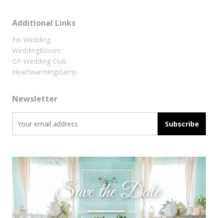
Additional Links
Fei Wedding
WeddingBloom
GP Wedding Club
Heartwarmingstamp
Newsletter