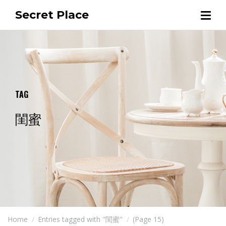
Secret Place
TAG
閨蜜
Home
Entries tagged with "閨蜜"
(Page 15)