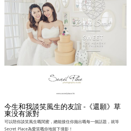
今生和我談笑風生的友誼 -《還願》草
東没有派對
可以陪你談笑風生嘅閨蜜，總能接住你抛出嘅每一個話題，就等
Secret Place為愛笑嘅你地留下倩影！