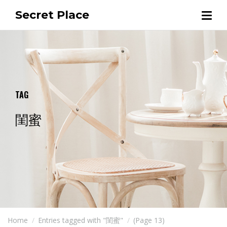
Secret Place
TAG
閨蜜
Home
Entries tagged with "閨蜜"
(Page 13)