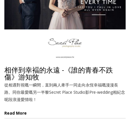
相伴到幸褔的永遠 -《誰的青春不跌
傷》游知牧
從相遇對視嘅一瞬間，直到兩人牽手一同走向永恆幸福嘅漫漫長
路。同你最愛嘅另一半黎Secret Place Studio影Pre-wedding相紀念
呢段浪漫愛情啦！
Read More