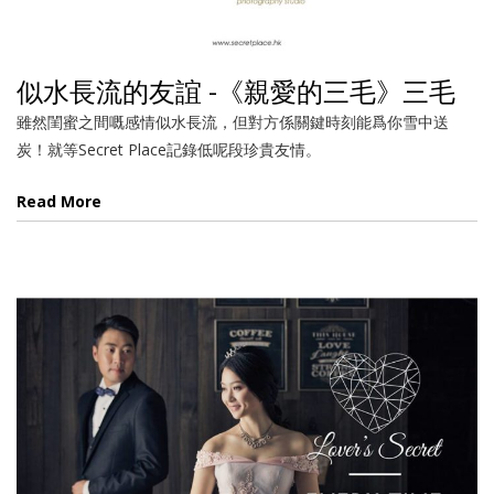
似水長流的友誼 -《親愛的三毛》三毛
雖然閨蜜之間嘅感情似水長流，但對方係關鍵時刻能爲你雪中送
炭！就等Secret Place記錄低呢段珍貴友情。
Read More