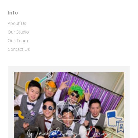
Info
About Us
Our Studio
Our Team
Contact Us