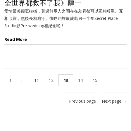
全世界都救不了我》肆一
愛情最美麗嘅模樣，莫過於兩人之間存在差異都可以互相尊重、互
相欣賞，然後長相廝守。快啲約埋最愛嘅另一半黎Secret Place
Studio影Pre-wedding相紀念啦！
Read More
…
1
11
12
13
14
15
← Previous page
Next page →