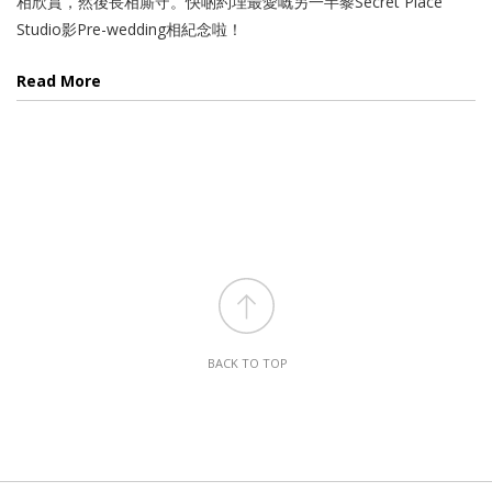
相欣賞，然後長相廝守。快啲約埋最愛嘅另一半黎Secret Place
Studio影Pre-wedding相紀念啦！
Read More
BACK TO TOP