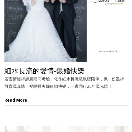
細水長流的愛情-銀婚快樂
若愛情經得起風雨同考驗，化作細水長流嘅親密陪伴，係一份難得
可貴嘅真情！祝呢對夫婦銀婚快樂，一齊同行25年嘅光陰！
Read More