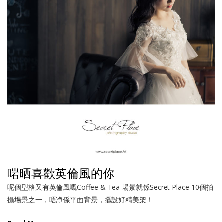
啱晒喜歡英倫風的你
呢個型格又有英倫風嘅Coffee & Tea 場景就係Secret Place 10個拍
攝場景之一，唔净係平面背景，擺設好精美架！