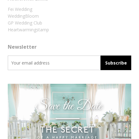
Fei Wedding
WeddingBloom
GP Wedding Club
Heartwarmingstamp
Newsletter