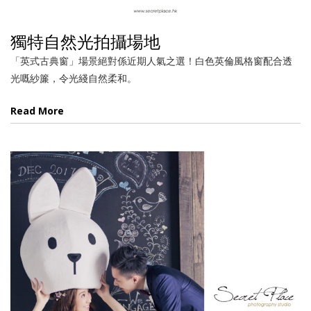
獨特自然光拍攝場地
「英式古典窗」場景絕對係近期人氣之選！白色英倫風格窗配合透
光嘅紗簾，令光綫自然柔和。
Read More