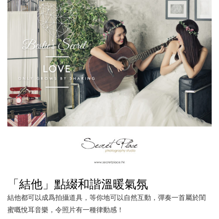
「結他」點綴和諧溫暖氣氛
結他都可以成爲拍攝道具，等你地可以自然互動，彈奏一首屬於閨
蜜嘅悅耳音樂，令照片有一種律動感！