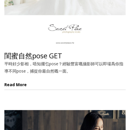
閨蜜自然pose GET
平時好少影相，唔知擺乜pose？經驗豐富嘅攝影師可以即場爲你指
導不同pose，捕捉你最自然嘅一面。
Read More