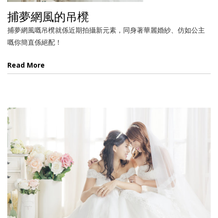
捕夢網風的吊櫈
捕夢網風嘅吊櫈就係近期拍攝新元素，同身著華麗婚紗、仿如公主
嘅你簡直係絕配！
Read More