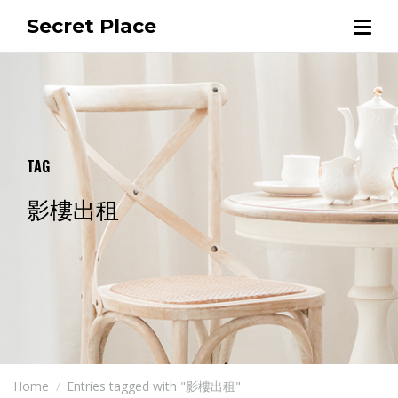
Secret Place
TAG
影樓出租
Home
Entries tagged with "影樓出租"