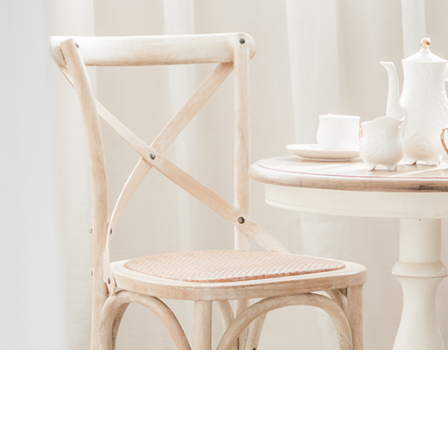
Ne
me
Photo Shoot
Wedding Secret
Lovers Secret
Wedding Venue
Lovers Secret MIX
Wedding Day
Lovers Secret Japan
Wedding Live Stream
Besties Secret
Wedding Photo Booth
Girls Secret
Photo Booth
Together Secret