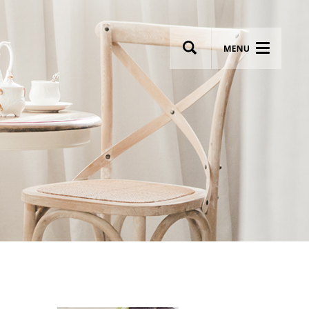
wsletter
Most breathtaking wedding venues!