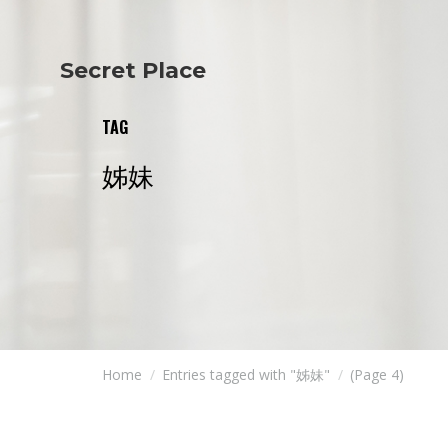
Secret Place
Info
Studio The
About Us
Victoria
TAG
Our Studio
Napoleon
Our Team
Tiffany Love
姊妹
Contact Us
Coffee & Tea
Blog
Apartment
Open Kitchen
Showroom
Paperwork
Home
Entries tagged with "姊妹"
(Page 4)