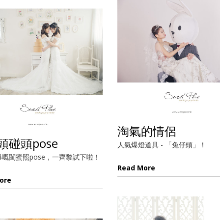
淘氣的情侶
頭碰頭pose
人氣爆燈道具 - 「兔仔頭」！
t 爆嘅閨蜜照pose，一齊黎試下啦！
Read More
ore