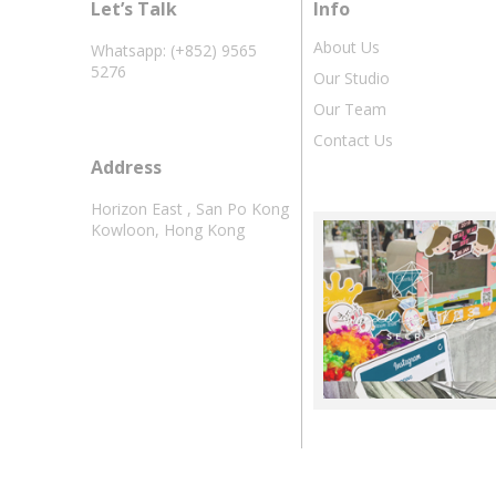
Let’s Talk
Info
About Us
Whatsapp: (+852) 9565
5276
Our Studio
Our Team
Contact Us
Address
Horizon East , San Po Kong
Kowloon, Hong Kong