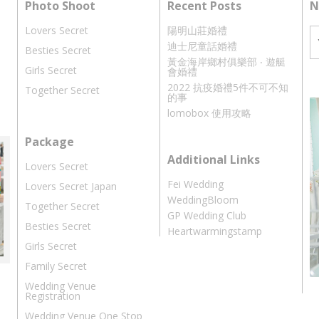
Photo Shoot
Recent Posts
N
Lovers Secret
陽明山莊婚禮
迪士尼童話婚禮
Besties Secret
黃金海岸鄉村俱樂部 ‧ 遊艇
Girls Secret
會婚禮
2022 抗疫婚禮5件不可不知
Together Secret
的事
lomobox 使用攻略
Package
Additional Links
Lovers Secret
Fei Wedding
Lovers Secret Japan
WeddingBloom
Together Secret
GP Wedding Club
Besties Secret
Heartwarmingstamp
Girls Secret
Family Secret
Wedding Venue
Registration
Wedding Venue One Stop