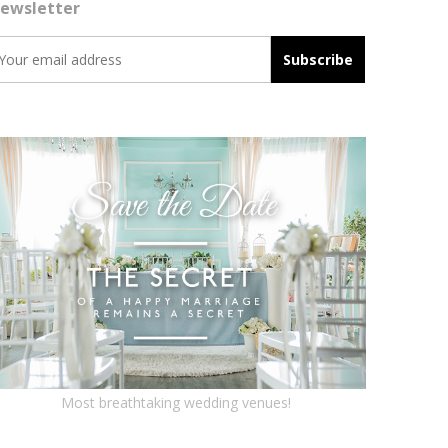
ewsletter
Most breathtaking wedding venues!