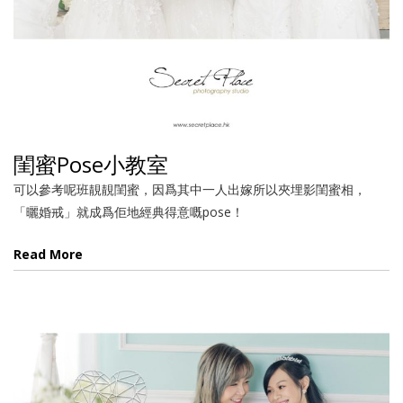
閨蜜Pose小教室
可以參考呢班靚靚閨蜜，因爲其中一人出嫁所以夾埋影閨蜜相，
「曬婚戒」就成爲佢地經典得意嘅pose！
Read More