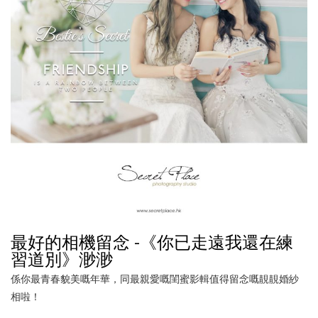
最好的相機留念 -《你已走遠我還在練
習道別》渺渺
係你最青春貌美嘅年華，同最親愛嘅閨蜜影輯值得留念嘅靚靚婚紗
相啦！