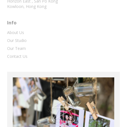
Horizon East , San Po Kong
Kowloon, Hong Kong
Info
About Us
Our Studio
Our Team
Contact Us