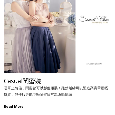
Casual閨蜜裝
唔單止情侶，閨蜜都可以影便服裝！雖然婚紗可以塑造高貴華麗嘅
氣質，但便服更能突顯閨蜜日常親密嘅情誼！
Read More