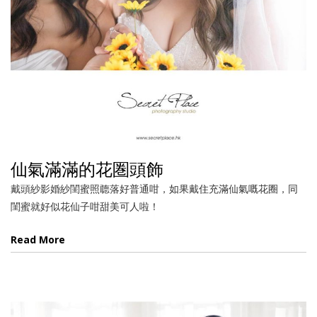
仙氣滿滿的花圏頭飾
戴頭紗影婚紗閨蜜照聼落好普通咁，如果戴住充滿仙氣嘅花圈，同
閨蜜就好似花仙子咁甜美可人啦！
Read More