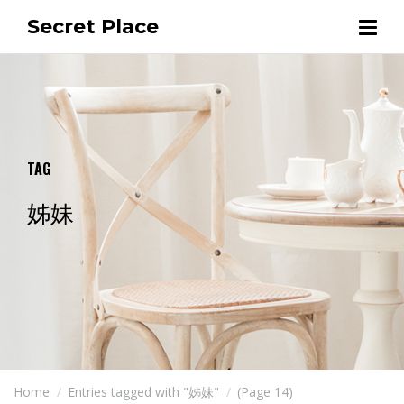
Secret Place
TAG
姊妹
Home
Entries tagged with "姊妹"
(Page 14)