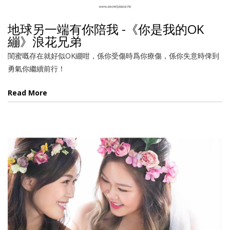
地球另一端有你陪我 -《你是我的OK
繃》浪花兄弟
閨蜜嘅存在就好似OK綳咁，係你受傷時爲你療傷，係你失意時俾到
勇氣你繼續前行！
Read More