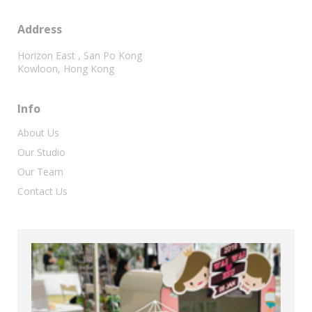
Address
Horizon East , San Po Kong
Kowloon, Hong Kong
Info
About Us
Our Studio
Our Team
Contact Us