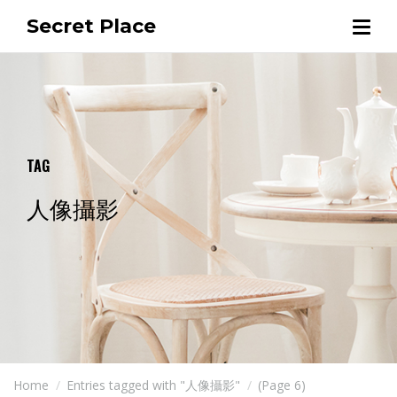
Secret Place
TAG
人像攝影
Home
Entries tagged with "人像攝影"
(Page 6)