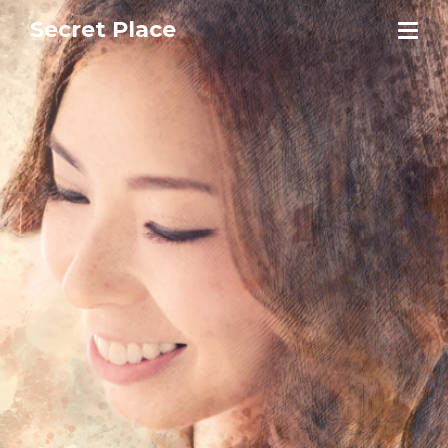
Secret Place
Secret Place 婚禮與攝影服務
Secret Place 位於香港太子，提供私密溫馨的小型證婚場地（Wed
我們專注於婚紗攝影（Prewedding Photography）、婚禮拍攝（
此外，我們設有 Photobooth 即影即有服務（Chicbooth 