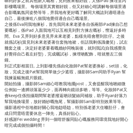
睇到好多之前其他新人嘅相，見到效果都好靚，又係iPad 揀埋室內
影樓嘅場景。 每個場景其實都好靚，佢又好細心咁講解每個場景適
合影嘅氣氛同姿勢等等，畀我地有更好嘅了解同大概諗到適唔適合
自己，最後揀咗八個我地覺得適合自己嘅場景。
之後係Eva同我地揀衫，首先我同未來老婆各自係兩部iPad揀自己想
要嘅衫，係iPad 入面我地可以互相見到對方揀左嘅衫，慳返好多時
間。Eva 又畀到好多意見畀未來老婆，點樣先唔會壓到肚仔。之後
就係試衫(當見到未來老婆著住套拖地裙，佢話我剩係識傻笑)，試左
幾套之後，決定好老婆要着嘅婚紗同晚裝後，就到我試(自我感覺良
好覺得自己着左好型)，完成曬試衫，揀埋啲配飾，咁就整左三個
鐘。
到正式影相當日, 上到影樓先係由化妝師Pat幫老婆換衫，set頭，化
妝，完成之後Pat幫我簡單做少少遮瑕，攝影師Sam同助手Ryan 幫
我揀返幅無鏡片眼鏡。
開始拍攝，攝影師Sam細心咁教我地擺post，又會提醒我地啲細微
位例如一邊膊頭落返少少，面再轉向鏡頭多啲，等等。化妝師Pat又
會keep住係拍攝期間幫老婆撥返啲頭髮絲同補妝，助手Ryan好落力
幫我地換場景，放好婚紗嘅拖尾，幫攝影師Sam影特別效果等等。
攝影過程中佢地都好關心我地攰唔攰，特別係老婆大住嗰肚仔，會
成日問需唔需要休息一陣先，真係好貼心。
好感謝Fei wedding 畀到一個咁舒服同貼心嘅服務同環境我地好開心
咁完成成個拍攝時間！