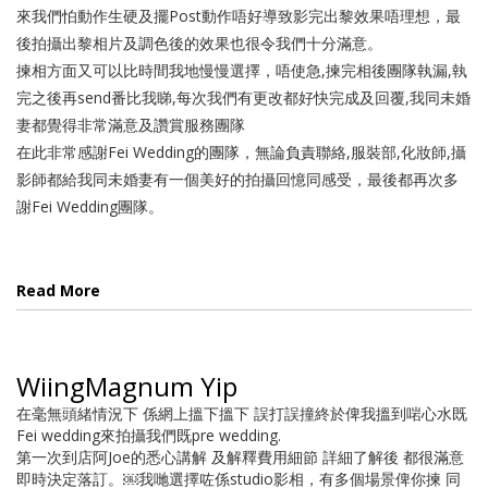
來我們怕動作生硬及擺Post動作唔好導致影完出黎效果唔理想，最
後拍攝出黎相片及調色後的效果也很令我們十分滿意。
揀相方面又可以比時間我地慢慢選擇，唔使急,揀完相後團隊執漏,執
完之後再send番比我睇,每次我們有更改都好快完成及回覆,我同未婚
妻都覺得非常滿意及讚賞服務團隊
在此非常感謝Fei Wedding的團隊，無論負責聯絡,服裝部,化妝師,攝
影師都給我同未婚妻有一個美好的拍攝回憶同感受，最後都再次多
謝Fei Wedding團隊。
Read More
WiingMagnum Yip
在毫無頭緒情況下 係網上搵下搵下 誤打誤撞終於俾我搵到啱心水既
Fei wedding來拍攝我們既pre wedding.
第一次到店阿Joe的悉心講解 及解釋費用細節 詳細了解後 都很滿意
即時決定落訂。￼我哋選擇咗係studio影相，有多個場景俾你揀 同