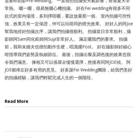
需要即刻影Pre-wedding。 一直很怕拍攝受天氣影響，香港夏天非
常熱。 曬一曬，很易無曬心機拍攝。 好在Fei wedding有很多不同
款式的室內場境，多到擇唔曬，要諗放棄那一個。 室內拍攝可控性
強，效果又有一定保證，仲可以玩唔同的燈光效果。 好好人的阿Joe
幫我地排好拍攝次序，讓我們拍攝很順利。 拍攝當日非常順利，攝
影師阿Sam同化粧師阿Suyi非常好人。 滿足曬我們的要求。 拍攝
前，我和未婚夫也很怕動作生硬，唔識擺Post。 好在攝影師好細心
咁指導我們姿勢及執細節位。 最後，拍攝出黎及調色後的效果也很
令我們滿意。 揀相又可以係屋企慢慢選擇，然後再同阿JOE傾。 阿
JOE都俾左好多有用的意見。 好多謝Fei Wedding團除，給我們美好
的拍攝經驗，讓我們輕鬆完成人生的一個階段。
Read More