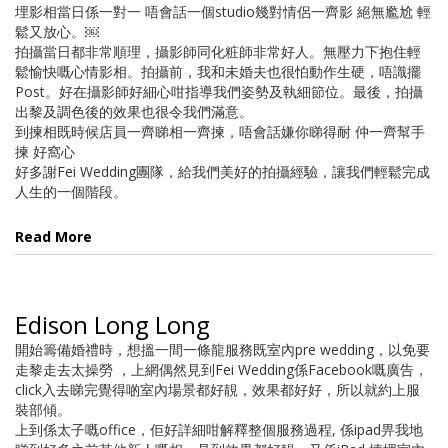
埋影相當日係一對一 唔會話一個studio幾對情侶一齊影 絕無尷尬 輕
鬆又放心。￼
拍攝當日都非常順理，攝影師同化粧師非常好人。無壓力下抱住輕
鬆愉快嘅心情影相。拍攝前，我和未婚夫也很怕動作生硬，唔識擺
Post。好在攝影師好細心咁指導我們姿勢及執細節位。最後，拍攝
出黎及調色後的效果也很令我們滿意。
到揀相既時候店員一齊睇相一齊揀，唔會話嫌你睇得耐 仲一齊幫手
揀 好窩心
好多謝Fei Wedding團隊，給我們美好的拍攝經驗，讓我們輕鬆完成
人生的一個階段。
Read More
Edison Long Long
開始籌備婚禮時，想搵一間一條龍服務既室內pre wedding，以免要
走黎走去太操勞 ，上網偶然見到Fei Wedding係Facebook嘅廣告，
click入去睇完覺得啲室內場景都好靚，效果都好好，所以就約上服
裝部傾。
上到係太子嘅office，佢好詳細咁解釋整個服務過程, 係ipad畀我地