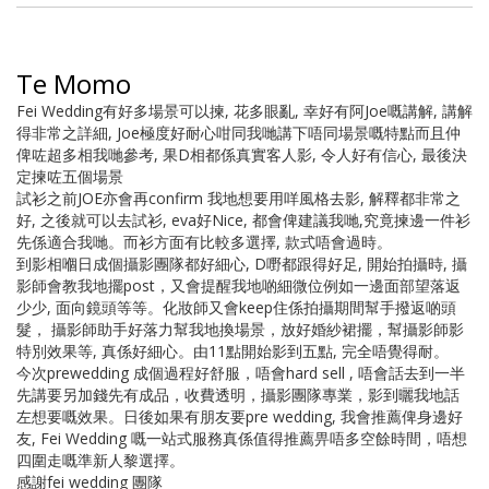
Te Momo
Fei Wedding有好多場景可以揀, 花多眼亂, 幸好有阿Joe嘅講解, 講解
得非常之詳細, Joe極度好耐心咁同我哋講下唔同場景嘅特點而且仲
俾咗超多相我哋參考, 果D相都係真實客人影, 令人好有信心, 最後決
定揀咗五個場景
試衫之前JOE亦會再confirm 我地想要用咩風格去影, 解釋都非常之
好, 之後就可以去試衫, eva好Nice, 都會俾建議我哋,究竟揀邊一件衫
先係適合我哋。而衫方面有比較多選擇, 款式唔會過時。
到影相嗰日成個攝影團隊都好細心, D嘢都跟得好足, 開始拍攝時, 攝
影師會教我地擺post，又會提醒我地啲細微位例如一邊面部望落返
少少, 面向鏡頭等等。化妝師又會keep住係拍攝期間幫手撥返啲頭
髮， 攝影師助手好落力幫我地換場景，放好婚紗裙擺，幫攝影師影
特別效果等, 真係好細心。由11點開始影到五點, 完全唔覺得耐。
今次prewedding 成個過程好舒服，唔會hard sell , 唔會話去到一半
先講要另加錢先有成品，收費透明，攝影團隊專業，影到曬我地話
左想要嘅效果。日後如果有朋友要pre wedding, 我會推薦俾身邊好
友, Fei Wedding 嘅一站式服務真係值得推薦畀唔多空餘時間，唔想
四圍走嘅準新人黎選擇。
感謝fei wedding 團隊