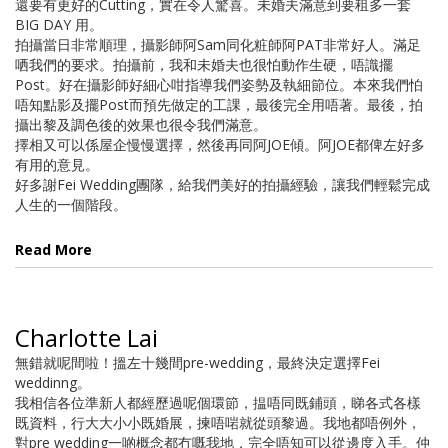
還要有更好的Cutting，實在令人驚喜。未婚夫滿意到要租多一套
BIG DAY 用。
拍攝當日非常順理，攝影師阿Sam同化粧師阿PAT非常好人。滿足
哂我們的要求。拍攝前，我和未婚夫也很怕動作生硬，唔識擺
Post。好在攝影師好細心咁指導我們姿勢及執細節位。本來我們怕
唔知點影及擺Post而預先做定的工課，最後完全用唔著。最後，拍
攝出黎及調色後的效果也很令我們滿意。
擇相又可以係屋企慢慢選擇，然後再同阿JOE傾。阿JOE都俾左好多
有用的意見。
好多謝Fei Wedding團隊，給我們美好的拍攝經驗，讓我們輕鬆完成
人生的一個階段。
Read More
Charlotte Lai
無錯就呢間啦！搵左十幾間pre-wedding，最終決定選擇Fei
weddinng。
我相信各位準新人都經歷過呢個環節，揾唔同既鋪頭，睇各式各樣
既資料，行大大小小既婚展，揀唔啱就從頭黎過。我地都唔例外，
對pre wedding一啲概念都冇嘅我地，完全唔知可以從邊度入手。仲