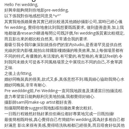
Hello Fei wedding,
好興幸能夠簡到你地影pre-wedding,
以下係我對你地感想同意見^v^’’
其實我地係婚展會其實已經比較過其他婚紗攝影公司,當時已經心儀
fei wedding, 覺得你地會比到我想要既既要求, 做到盡善盡美.加上我
地都做過research睇過每間公司既評價,fei wedding係質素比較穩定,
而且影出來的都比較自然美, 非常適合我的要求.
最吸引我令我印象深刻就係你們的室內studio,是香港罕見提供自然
光線的室內影樓,能拍出韓國影樓婚攝的唯美效果,加上每個場景都有
不同的特式,有優雅的,有活潑的,有可愛的,有型格的,有童話feel的.令
到我同未婚夫可從各不同風格場景之中展現出不同的自己,不會單調
乏味.
之後上去fitting,
婚紗同晚裝真的很美,款式又多,真係意想不到.職員細心協助我簡心水
婚紗同晚裝,非常有耐心.
Pre weddding前,Fei Wedding一直同我地跟進及溝通當日拍攝流程.
盡力希望當日能夠順利完美地拍攝,我都覺得好細心.
攝影師sam同make-up artist都好友善.
拍攝期間都會suggest我地點樣拍攝效果會比較好,
一日既行程雖然好熱好累但佢兩位都好專業地完成一日既拍攝!
最後簡相既時候,真心覺得自己冇簡錯fei wedding,因為好多相自己都
好滿意 影出來很有美感,覺得唔洗執相都已經很美,而且唔會好似其他