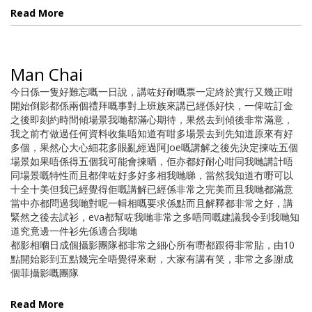
Read More
Man Chai
今日係一隻好難忘嘅一日說，講咗好耐嘅票一定終於實行又幾正咁
開始倒影都係兩個禮拜嘅事對上班族來講已經係好快，一俾咗訂金
之後即刻約時間傾場景我哋都滿心期待，果然去到傾後非常滿意，
我之前冇做過任何資料收集唔知道有咁多場景去到先知道原來有好
多個，果然心大心細花多眼亂經過阿Joe嘅講解之後先決定揀咗五個
場景如果唔係得五個我可能會揀晒，佢亦都好耐心咁同我哋講計唔
同場景嘅特性而且都俾咗好多好多相我哋睇，當然我知道冇嘢可以
十全十美但我已經覺得佢嘅講解已經係非常之完美而且我哋都滿意
當中亦都問過我哋對呢一輯相嘅要求係點而且解釋都非常之好，講
緊然之後去試衫，eva都幫咗我哋非常之多唔同嘅建議我令到我哋知
道究竟邊一件衫先係適合我哋
都影相嗰日成個攝影團隊都非常之細心所有嘢都跟得非常貼，由10
點開始影到五點幾完全唔覺得來耐，大家有講有笑，非常之多謝成
個菲攝影嘅團隊
Read More