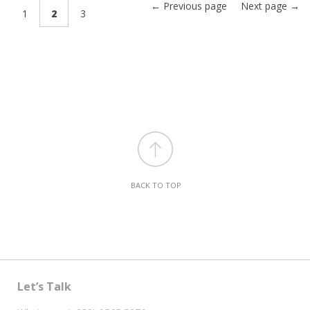
← Previous page
Next page →
1
2
3
BACK TO TOP
Let’s Talk