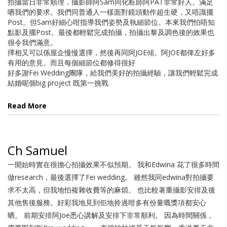
拍攝當日非常順理，攝影師阿Sam同化粧師阿PAT非常好人。滿足
哂我們的要求。我們同普通人一樣面對鏡頭動作超生硬，又唔識擺
Post。但Sam好細心咁指導我們姿勢及執細節位。本來我們怕唔知
點影及擺Post。最後都輕鬆完成拍攝，拍攝出黎及調色後的效果也
很令我們滿意。
擇相又可以係屋企慢慢選擇，然後再同阿JOE傾。阿JOE都俾左好多
有用的意見。而且每個細節位都修得很好
好多謝Fei Wedding團隊，給我們美好的拍攝經驗，讓我們輕鬆完成
結婚呢個big project 既第一挑戰
Read More
Ch Samuel
一開始時實在很擔心拍攝效果不似預期。 我和Edwina 花了很多時間
做research，最後選擇了Fei wedding。 雖然我同edwina對拍攝要
求不太高，但我地怕複雜收費等的麻煩。 也比較著重攝影安排及後
其他售後服務。好彩我地見到佢地拎過咁多有份量嘅獎項都安心
晒。 前期安排阿Joe悉心講解及安排下非常順利。 因為時間關係，