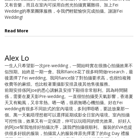
又有音樂，而且在室內可採用自然光拍攝實屬難得。加上Fei
Wedding的專業團隊服務，令我們輕鬆愉快完成拍攝。謝謝Fei
Wedding!
Read More
Alex Lo
一生人只希望影一次pre-wedding，一開始時實在很擔心拍攝效果不
似預期。始終是一期一會。我和fiance花了很多時間做research，最
後選擇了Fei wedding。我同fiance除了對拍攝要求高，也很怕複雜
收費等的麻煩。也比較著重攝影安排及後其他售後服務。
前期安排係阿Joe的悉心講解及安排下顯得非常順利。因為時間關
係，需要在夏天影Pre-wedding。一直很怕拍攝受天氣影響，香港夏
天又有颱風，又非常熱。哂一哂，很易無哂心機拍攝。好在Fei
wedding有很多不同款式的室內場境，多到擇唔哂，要諗放棄那一
個。萬一天氣唔理想都可以選擇延期或影全日室內場境。室內拍攝
可控性強，效果又有一定保證，仲可以玩唔同的燈光效果。 好好人
的阿Joe幫我地排好拍攝次序，讓我們拍攝很順利。 服裝的EVA也提
供很多好靚的服裝，拍攝當人的服裝俾原先擇選了的Big Day 禮服