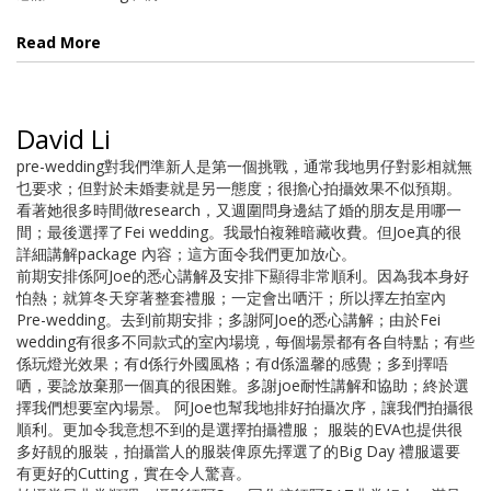
Read More
David Li
pre-wedding對我們準新人是第一個挑戰，通常我地男仔對影相就無
乜要求；但對於未婚妻就是另一態度；很擔心拍攝效果不似預期。
看著她很多時間做research，又週圍問身邊結了婚的朋友是用哪一
間；最後選擇了Fei wedding。我最怕複雜暗藏收費。但Joe真的很
詳細講解package 內容；這方面令我們更加放心。
前期安排係阿Joe的悉心講解及安排下顯得非常順利。因為我本身好
怕熱；就算冬天穿著整套禮服；一定會出哂汗；所以擇左拍室內
Pre-wedding。去到前期安排；多謝阿Joe的悉心講解；由於Fei
wedding有很多不同款式的室內場境，每個場景都有各自特點；有些
係玩燈光效果；有d係行外國風格；有d係溫馨的感覺；多到擇唔
哂，要諗放棄那一個真的很困難。多謝joe耐性講解和協助；終於選
擇我們想要室內場景。 阿Joe也幫我地排好拍攝次序，讓我們拍攝很
順利。更加令我意想不到的是選擇拍攝禮服； 服裝的EVA也提供很
多好靚的服裝，拍攝當人的服裝俾原先擇選了的Big Day 禮服還要
有更好的Cutting，實在令人驚喜。