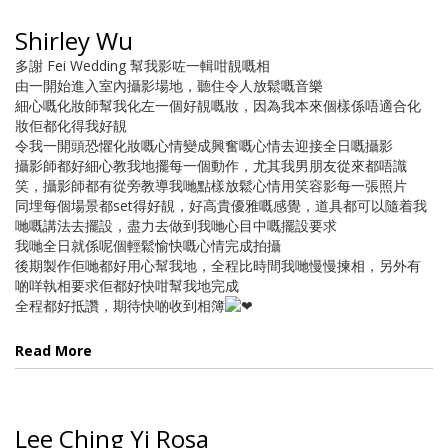
Shirley Wu
多謝 Fei Wedding 幫我影咗一輯咁靚嘅相
由一開始進入室內攝影場地，聽住令人放鬆嘅音樂
細心嘅化妝師幫我化左一個好靚嘅妝，因為我本來個樣係唔適合化
妝佢都化得我好靚
令我一開頭恐懼化妝嘅心情變成興奮嘅心情去迎接全日嘅攝影
攝影師都好細心教我地擺每一個動作，尤其我男朋友從來都唔識
笑，攝影師都有從旁教導我哋點樣放鬆心情用笑容影每一張照片
同埋每個場景都set得好靚，好高貴優雅嘅感覺，道具都可以隨着我
哋嘅講法去擺設，盡力去做到我哋心目中嘅擺設要求
我哋全日就係呢個輕鬆愉快嘅心情完成拍攝
後期製作佢哋都好用心幫我地，全程比時間我哋慢慢揀相，另外有
啲咩執相要求佢都好快咁幫我地完成
全程都好抵讚，期待快啲收到相簿
Read More
Lee Ching Yi Rosa