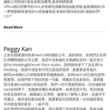
攝影公司咁借D意收多附加費用,真係明碼實價
Office個位同事仲好nice,好有耐性講解我地知點排板,點樣擺相好;仲
一齊幫眼睇簡邊張好D,唔會嫌我煩.依家好期待收到相! 謝謝你們!
^O^’’
Read More
Peggy Kan
之前在婚展遇到很多hard sell的攝影公司，真的很怕。當我們正在掙
扎用哪間攝影公司之際，無意中在新婚生活易網站見到一篇文章介
紹Fei Wedding的Secret Place studio。我們很快便下了決定用Fei
Wedding，原因不僅是有不同主題場景選擇，最重要是零負評。
顧問Joe很耐心介紹每個場景和服務細節，沒有hard sell之餘也是明
碼實價，給我們留下很好的第一印象。禮服款式也多樣化，選禮服
當日多謝Eva的細心和高效率。我們一向不慣面對鏡頭，但在攝影師
Sam的指導下，也能縱容擺出各種姿勢，效果意想不到。特別表揚
的是化妝師Pat，她既細心又專業。她會先了解客人喜好，也會作不
同嘗試，務求達到最佳效果，最重要是化得我很美！在拍攝其間也
不停跟進我的粧容，一絲不苟。
由於我們拍照的時間是炎夏，所以選擇了室內場景拍攝，既有冷氣