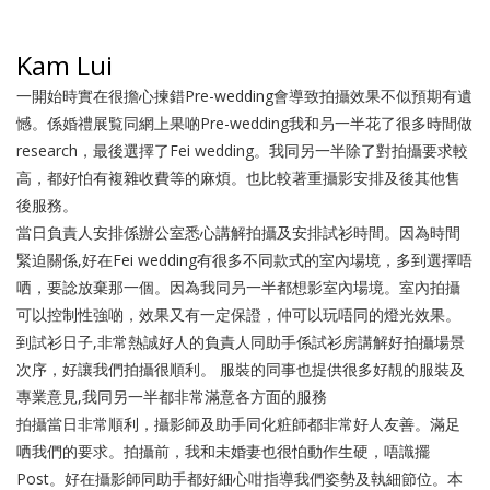
Kam Lui
一開始時實在很擔心揀錯Pre-wedding會導致拍攝效果不似預期有遺
憾。係婚禮展覧同網上果啲Pre-wedding我和叧一半花了很多時間做
research，最後選擇了Fei wedding。我同另一半除了對拍攝要求較
高，都好怕有複雜收費等的麻煩。也比較著重攝影安排及後其他售
後服務。
當日負責人安排係辦公室悉心講解拍攝及安排試衫時間。因為時間
緊迫關係,好在Fei wedding有很多不同款式的室內場境，多到選擇唔
哂，要諗放棄那一個。因為我同叧一半都想影室內場境。室內拍攝
可以控制性強啲，效果又有一定保證，仲可以玩唔同的燈光效果。
到試衫日子,非常熱誠好人的負責人同助手係試衫房講解好拍攝場景
次序，好讓我們拍攝很順利。 服裝的同事也提供很多好靚的服裝及
專業意見,我同另一半都非常滿意各方面的服務
拍攝當日非常順利，攝影師及助手同化粧師都非常好人友善。滿足
哂我們的要求。拍攝前，我和未婚妻也很怕動作生硬，唔識擺
Post。好在攝影師同助手都好細心咁指導我們姿勢及執細節位。本