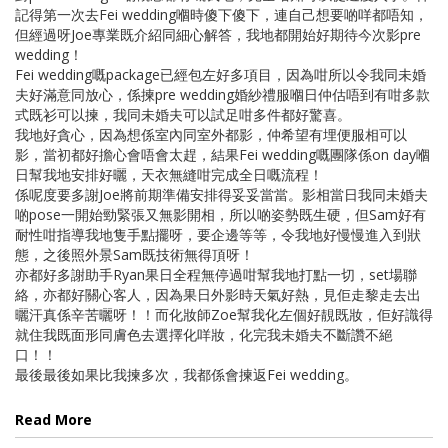
記得第一次去Fei wedding嗰時傻下傻下，連自己想要啲咩都唔知，
但經過呀Joe專業既介紹同細心解答，我地都開始好期待今次影pre
wedding！
Fei wedding嘅package已經包左好多項目，因為咁所以令我同未婚
夫好滿意同放心，係揀pre wedding婚紗禮服嗰日仲估唔到有咁多款
式既衫可以揀，我同未婚夫可以試足咁多件都好驚喜。
我地好貪心，因為想係室內同室外都影，仲希望有埋便服相可以
影，當初都好擔心會唔會太趕，結果Fei wedding嘅團隊係on day嗰
日幫我地安排好曬，天衣無縫咁完成全日嘅流程！
係呢度要多謝Joe將前期準備安排得妥妥當當。影相當日我同未婚夫
啲pose一開始勁緊張又無影開相，所以啲姿勢既生硬，但Sam好有
耐性咁指導我地隻手點擺呀，要企邊等等，令我地好慢慢進入到狀
態，之後照外景Sam既技術無得頂呀！
亦都好多謝助手Ryan果日全程無停過咁幫我地打點一切，set場聯
絡，亦都好關心客人，因為果日外影時天氣好熱，見佢走黎走去出
曬汗真係辛苦曬呀！！而化妝師Zoe幫我化左個好靚既妝，佢好識得
就住我既面形同膚色去選擇化咩妝，化完我未婚夫不斷讚不絕
口！！
最後最後如果比我揀多次，我都係會揀返Fei wedding。
Read More