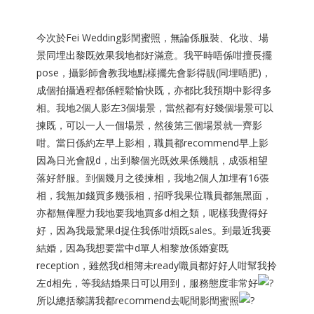
今次於Fei Wedding影閏蜜照，無論係服裝、化妝、場
景同埋出黎既效果我地都好滿意。我平時唔係咁擅長擺
pose，攝影師會教我地點樣擺先會影得靚(同埋唔肥)，
成個拍攝過程都係輕鬆愉快既，亦都比我預期中影得多
相。我地2個人影左3個場景，當然都有好幾個場景可以
揀既，可以一人一個場景，然後第三個場景就一齊影
咁。當日係約左早上影相，職員都recommend早上影
因為日光會靚d，出到黎個光既效果係幾靚，成張相望
落好舒服。到個幾月之後揀相，我地2個人加埋有16張
相，我無加錢買多幾張相，招呼我果位職員都無黑面，
亦都無俾壓力我地要我地買多d相之類，呢樣我覺得好
好，因為我最驚果d捉住我係咁煩既sales。到最近我要
結婚，因為我想要當中d單人相黎放係婚宴既
reception，雖然我d相簿未ready職員都好好人咁幫我拎
左d相先，等我結婚果日可以用到，服務態度非常好
所以總括黎講我都recommend去呢間影閏蜜照