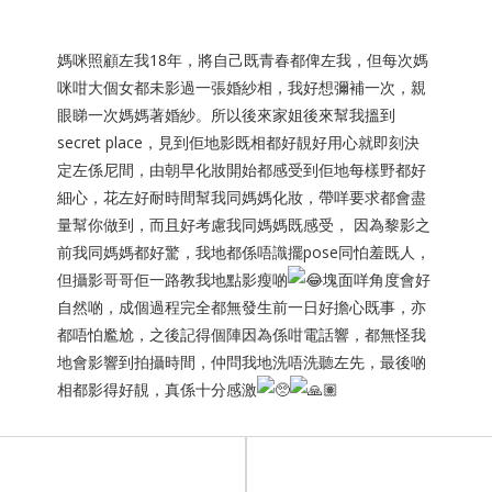
媽咪照顧左我18年，將自己既青春都俾左我，但每次媽
咪咁大個女都未影過一張婚紗相，我好想彌補一次，親
眼睇一次媽媽著婚紗。所以後來家姐後來幫我搵到
secret place，見到佢地影既相都好靚好用心就即刻決
定左係尼間，由朝早化妝開始都感受到佢地每樣野都好
細心，花左好耐時間幫我同媽媽化妝，帶咩要求都會盡
量幫你做到，而且好考慮我同媽媽既感受， 因為黎影之
前我同媽媽都好驚，我地都係唔識擺pose同怕羞既人，
但攝影哥哥佢一路教我地點影瘦啲
塊面咩角度會好
自然啲，成個過程完全都無發生前一日好擔心既事，亦
都唔怕尷尬，之後記得個陣因為係咁電話響，都無怪我
地會影響到拍攝時間，仲問我地洗唔洗聽左先，最後啲
相都影得好靚，真係十分感激