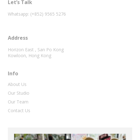
Let’s Talk
Whatsapp: (+852) 9565 5276
Address
Horizon East , San Po Kong
Kowloon, Hong Kong
Info
About Us
Our Studio
Our Team
Contact Us