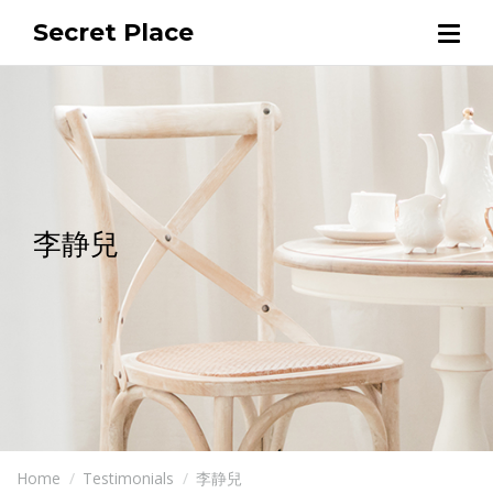
Secret Place
李静兒
Home
Testimonials
李静兒