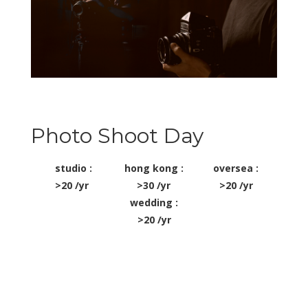
Photo Shoot Day
studio :
hong kong :
oversea :
>20 /yr
>30 /yr
>20 /yr
wedding :
>20 /yr
Sam