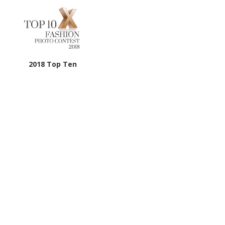
2018 Top Ten
Kiva
Photographer
Kiva 為著名紐約攝影師Lara Jade的學生。曾為
海南市Sanya政府拍攝旅遊宣傳片，為鳳凰衛視
拍攝2018中華小姐的宣傳照。以及倫敦開辦攝影
展覽。主要拍攝時尚雜誌、廣告、宣傳片等，在
時尚之都巴黎和英國，熏染當下最流行的時尚氣
息，結合亞洲文化，賦予作品多層次的藝術創