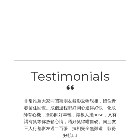
Testimonials
作為留念，第
非常推薦大家同閨蜜朋友黎影返輯靚相，留住青
朋友們想係
試裙、後期嘅
春留住回憶。成個過程都好開心過得好快，化妝
峰嘅時候，
作人員都好
師有心機，攝影師好年輕，識教人擺pose，又有
到影相，s
揀裙試裙，更
講有笑等你放鬆心情，唔好笑得咁僵硬。同朋友
虎🤓係個
咁影相。亦都
三人行都影左過二百張，揀相完全無難道，影得
啲佈景變化
ose同埋表
好靚👍🏻
嘅野之後，