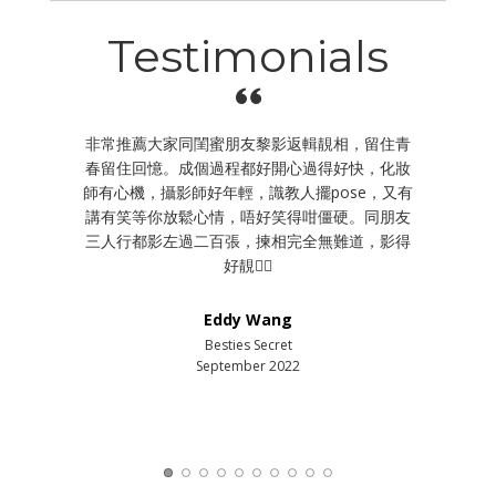
Testimonials
作為留念，第
非常推薦大家同閨蜜朋友黎影返輯靚相，留住青
朋友們想係
試裙、後期嘅
春留住回憶。成個過程都好開心過得好快，化妝
峰嘅時候，
作人員都好
師有心機，攝影師好年輕，識教人擺pose，又有
到影相，s
揀裙試裙，更
講有笑等你放鬆心情，唔好笑得咁僵硬。同朋友
虎🤓係個
咁影相。亦都
三人行都影左過二百張，揀相完全無難道，影得
啲佈景變化
ose同埋表
好靚👍🏻
嘅野之後，
回憶，最後出
影嘅時間好
好好嘅體驗
有成二百張
Eddy Wang
Besties Secret
September 2022