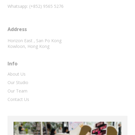
Whatsapp: (+852) 9565 5276
Address
Horizon East , San Po Kong
Kowloon, Hong Kong
Info
About Us
Our Studio
Our Team
Contact Us