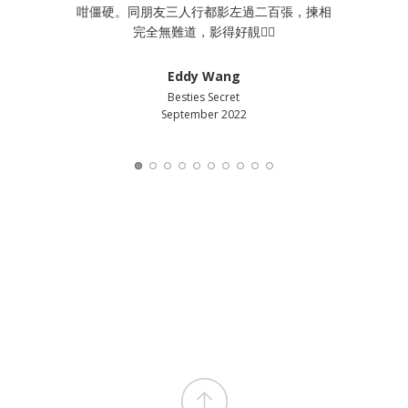
可以美美咁影
咁僵硬。同朋友三人行都影左過二百張，揀相
好大，但啲
我哋擺唔同嘅
完全無難道，影得好靚👍🏻
完我哋想要嘅
不但順利亦充
本身以為每
都好滿意，係
好多變化，
Eddy Wang
Besties Secret
September 2022