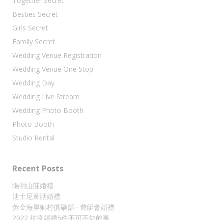
Together Secret
Besties Secret
Girls Secret
Family Secret
Wedding Venue Registration
Wedding Venue One Stop
Wedding Day
Wedding Live Stream
Wedding Photo Booth
Photo Booth
Studio Rental
Recent Posts
陽明山莊婚禮
迪士尼童話婚禮
黃金海岸鄉村俱樂部 ‧ 遊艇會婚禮
2022 抗疫婚禮5件不可不知的事