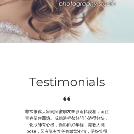
Testimonials
想作為留念，
非常推薦大家同閨蜜朋友黎影返輯靚相，留住
朋友們想係3
前期試裙、後
青春留住回憶。成個過程都好開心過得好快，
癲峰嘅時候
所有工作人員
化妝師有心機，攝影師好年輕，識教人擺
化妝到影相，
等我哋揀裙試
pose，又有講有笑等你放鬆心情，唔好笑得
亦唔馬虎🤓