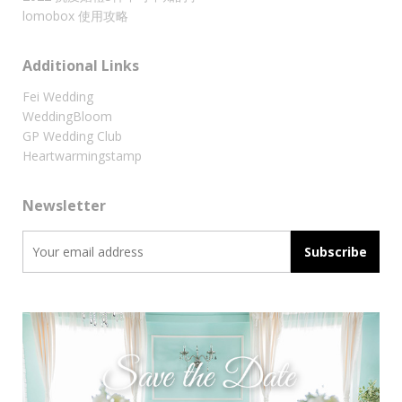
lomobox 使用攻略
Additional Links
Fei Wedding
WeddingBloom
GP Wedding Club
Heartwarmingstamp
Newsletter