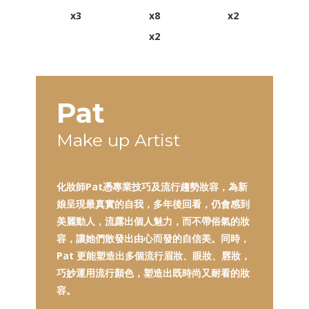
x3
x8
x2
x2
Pat
Make up Artist
化妝師Pat憑專業技巧及流行趨勢妝容，為新
娘呈現最真實的自我，多年後回看，仍會感到
美麗動人，流露出個人魅力，而不帶俗氣的妝
容，讓她們散發出由心而發的自信美。同時，
Pat 更能塑造出多個流行眉妝、眼妝、唇妝，
巧妙運用流行顏色，塑造出既時尚又耐看的妝
容。