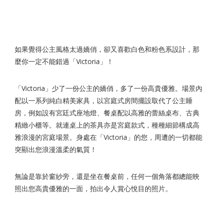
如果覺得公主風格太過嬌俏，卻又喜歡白色和粉色系設計，那
麼你一定不能錯過「Victoria」！
「Victoria」少了一份公主的嬌俏，多了一份高貴優雅。場景內
配以一系列純白精美家具，以宮庭式房間擺設取代了公主睡
房，例如設有宮廷式座地燈、餐桌配以高雅的蕾絲桌布、古典
精緻小櫃等。就連桌上的茶具亦是宮庭款式，種種細節構成高
雅浪漫的宮庭場景。身處在「Victoria」的您，周遭的一切都能
突顯出您浪漫溫柔的氣質！
無論是靠於窗紗旁，還是坐在餐桌前，任何一個角落都總能映
照出您高貴優雅的一面，拍出令人賞心悅目的照片。