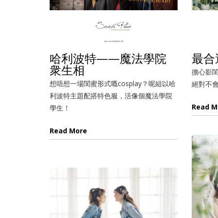
哈利波特——魔法學院
最合
衆生相
擔心影閨蜜
想唔想一場閨蜜形式嘅cosplay？呢組以哈
絕對不
利波特主題配搭特色服，活像個魔法學院
Read M
學生！
Read More