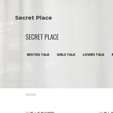
Secret Place
Info
Studio The
About Us
Victoria
SECRET PLACE
Our Studio
Napoleon
Our Team
Tiffany Love
Contact Us
Coffee & Tea
BESTIES TALK
GIRLS TALK
LOVERS TALK
Blog
Apartment
Open Kitchen
Showroom
Paperwork
Home