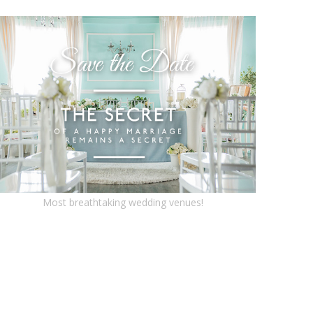
Most breathtaking wedding venues!