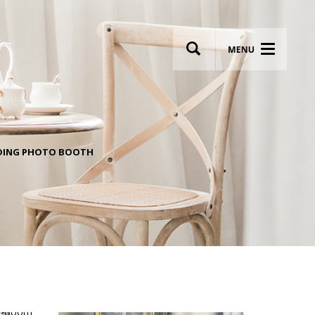
wsletter
ING PHOTO BOOTH
Most breathtaking wedding venues!