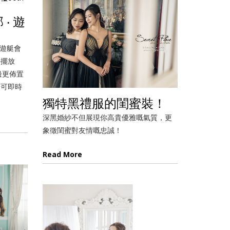
‧ 遊
 遊艇會
檯擺放
邊更佈置
場可即時
獨特黑禮服的閨蜜裝！
深黑婚紗不但展現你高貴優雅嘅氣質，更
象徵閨蜜對友情嘅忠誠！
Read More