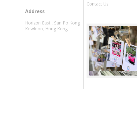
Contact Us
Address
Horizon East , San Po Kong
Kowloon, Hong Kong