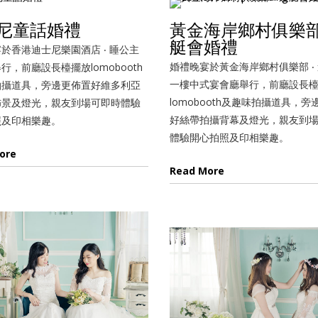
尼童話婚禮
黃金海岸鄉村俱樂部 
艇會婚禮
於香港迪士尼樂園酒店 ‧ 睡公主
婚禮晚宴於黃金海岸鄉村俱樂部 ‧
行，前廳設長檯擺放lomobooth
一樓中式宴會廳舉行，前廳設長
拍攝道具，旁邊更佈置好維多利亞
lomobooth及趣味拍攝道具，旁
佈景及燈光，親友到場可即時體驗
好絲帶拍攝背幕及燈光，親友到
照及印相樂趣。
體驗開心拍照及印相樂趣。
ore
Read More