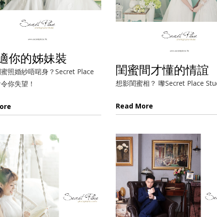
適你的姊妹裝
閨蜜間才懂的情誼
照婚紗唔啱身？Secret Place
想影閨蜜相？ 嚟Secret Place St
會令你失望！
Read More
ore