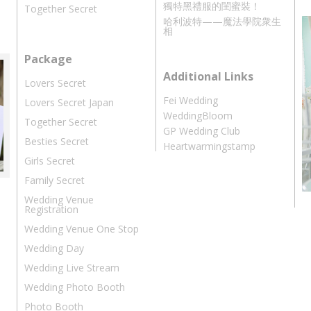
獨特黑禮服的閨蜜裝！
Together Secret
哈利波特——魔法學院衆生
相
Package
Additional Links
Lovers Secret
Fei Wedding
Lovers Secret Japan
WeddingBloom
Together Secret
GP Wedding Club
Besties Secret
Heartwarmingstamp
Girls Secret
Family Secret
Wedding Venue
Registration
Wedding Venue One Stop
Wedding Day
Wedding Live Stream
Wedding Photo Booth
Photo Booth