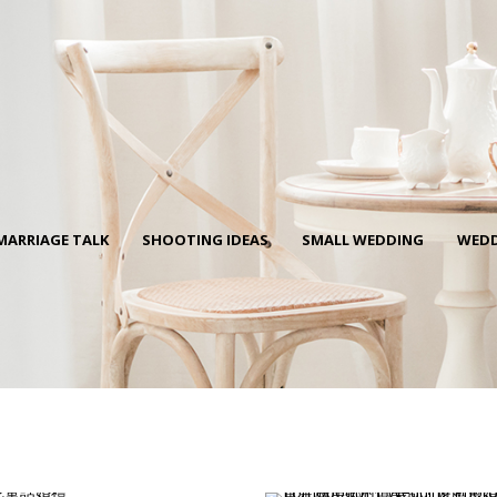
Ne
me
Photo Shoot
Wedding Secret
Lovers Secret
Wedding Venue
Lovers Secret MIX
Wedding Day
Lovers Secret Japan
Wedding Live Stream
Besties Secret
Wedding Photo Booth
MARRIAGE TALK
SHOOTING IDEAS
SMALL WEDDING
WEDD
Girls Secret
Photo Booth
Together Secret