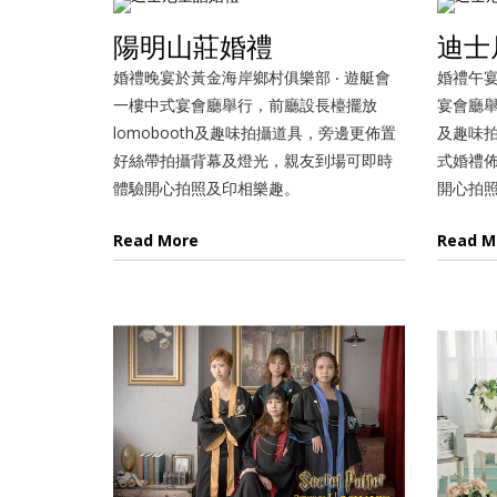
陽明山莊婚禮
迪士
婚禮晚宴於黃金海岸鄉村俱樂部 ‧ 遊艇會
婚禮午宴
一樓中式宴會廳舉行，前廳設長檯擺放
宴會廳舉
lomobooth及趣味拍攝道具，旁邊更佈置
及趣味
好絲帶拍攝背幕及燈光，親友到場可即時
式婚禮
體驗開心拍照及印相樂趣。
開心拍
Read More
Read M