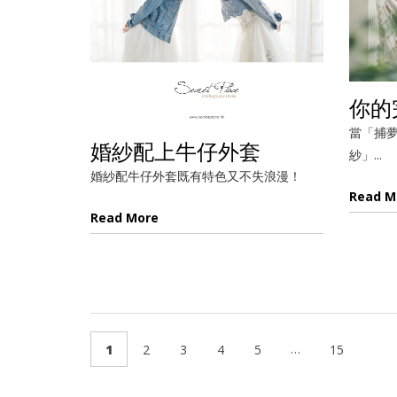
你的
當「捕
婚紗配上牛仔外套
紗」...
婚紗配牛仔外套既有特色又不失浪漫！
Read M
Read More
…
1
2
3
4
5
15