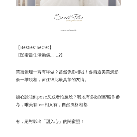
【Besties’ Secret】
【閨蜜最佳活動係……..?】
閨蜜聚埋一齊有咩做？當然係影相啦！要襯還美美滴影
低一
堆靚相，留住彼此最真摯的友情。
擔心諗唔到pose又或者怕尷尬？我地有多款閨蜜照作參
考，唯美有feel相又有，自然風格相都
有，絕對影出「甜入心」的閨蜜照！