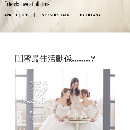
Friends love at all time
APRIL 10, 2019
|
IN
BESTIES TALK
|
BY
TIFFANY
閨蜜最佳活動係........?