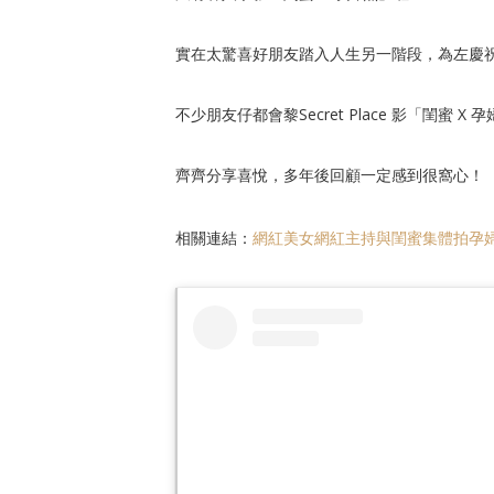
實在太驚喜好朋友踏入人生另一階段，為左慶
不少朋友仔都會黎Secret Place 影「閨蜜 X
齊齊分享喜悅，多年後回顧一定感到很窩心！
相關連結：
網紅美女網紅主持與閨蜜集體拍孕婦