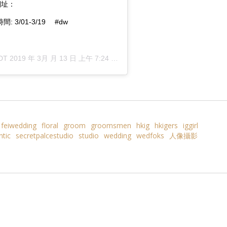
網網址：
動時間: 3/01-3/19 ⠀ #dw
DT 2019 年 3月 月 13 日 上午 7:24
張貼
feiwedding
floral
groom
groomsmen
hkig
hkigers
iggirl
tic
secretpalcestudio
studio
wedding
wedfoks
人像攝影