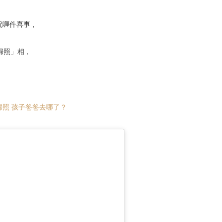
祝喱件喜事，
 孕婦照」相，
照 孩子爸爸去哪了？