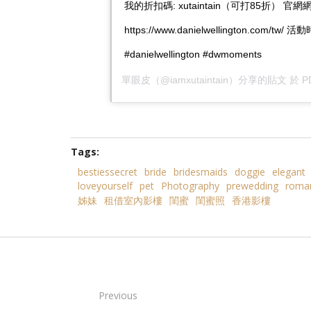
我的折扣碼: xutaintain（可打85折） 官
https://www.danielwellington.com/tw/ 活
#danielwellington #dwmoments
單眼皮
（@iamxutaintain）分享的貼文 於
P
Tags:
bestiessecret
bride
bridesmaids
doggie
elegant
loveyourself
pet
Photography
prewedding
roman
姊妹
租借室內影樓
閨蜜
閨蜜照
香港影樓
Previous