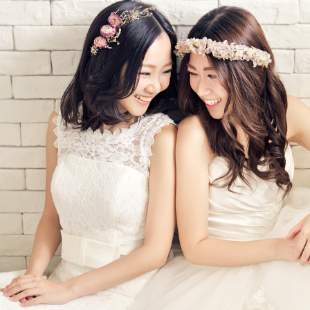
Ne
me
Photo Shoot
Wedding Secret
Lovers Secret
Wedding Venue
Lovers Secret MIX
Wedding Day
Lovers Secret Japan
Wedding Live Stream
Besties Secret
Wedding Photo Booth
Girls Secret
Photo Booth
Together Secret