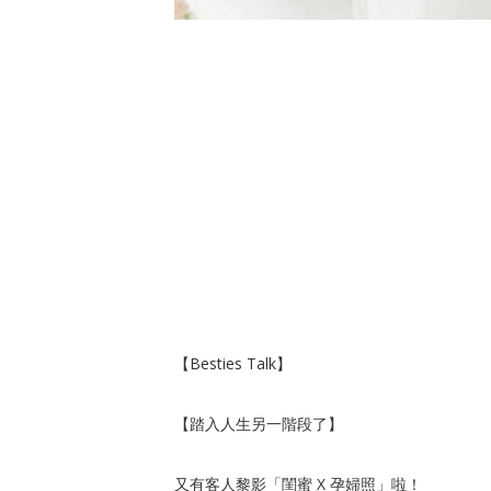
【Besties Talk】
【踏入人生另一階段了】
又有客人黎影「閨蜜 X 孕婦照」啦！