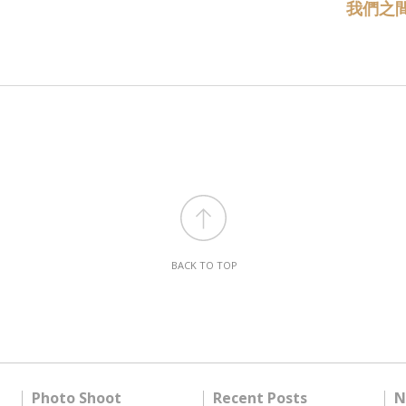
我們之間
BACK TO TOP
Photo Shoot
Recent Posts
N