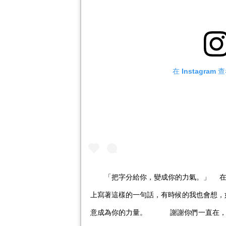
在 Instagra
⠀ ⠀ 「把字分給你，變成你的力氣。」 ⠀
上寫著這樣的一句話，有時候的我也會想，
意成為你的力量。 ⠀ ⠀ ⠀ 謝謝你們一直在，