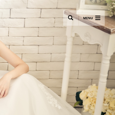
wsletter
Most breathtaking wedding venues!