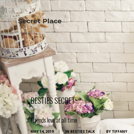
Secret Place
Info
Studio The
About Us
Victoria
Our Studio
Napoleon
Our Team
Tiffany Love
Contact Us
Coffee & Tea
Blog
Apartment
Open Kitchen
Showroom
Paperwork
BESTIES SECRET
Friends love at all time
MAY 14, 2019
|
IN
BESTIES TALK
|
BY
TIFFANY