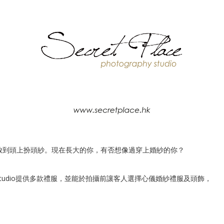
放到頭上扮頭紗。現在長大的你，有否想像過穿上婚紗的你？
tudio提供多款禮服，並能於拍攝前讓客人選擇心儀婚紗禮服及頭飾，