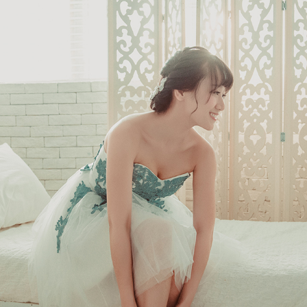
Ne
me
Photo Shoot
Wedding Secret
Lovers Secret
Wedding Venue
Lovers Secret MIX
Wedding Day
Lovers Secret Japan
Wedding Live Stream
Besties Secret
Wedding Photo Booth
Girls Secret
Photo Booth
Together Secret