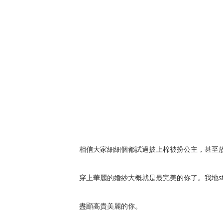
相信大家細細個都試過披上棉被扮公主，甚至
穿上華麗的婚紗大概就是最完美的你了。我地s
盡顯高貴美麗的你。