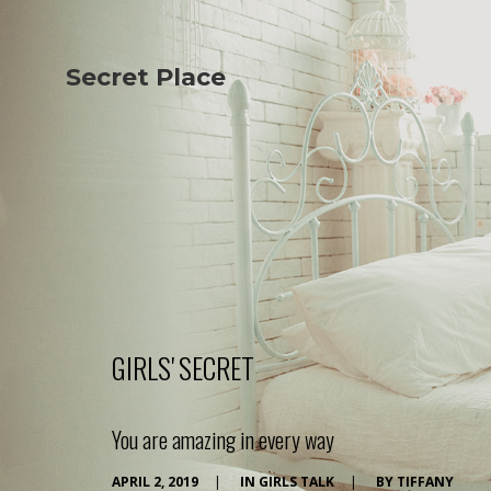
Secret Place
Info
Studio The
About Us
Victoria
Our Studio
Napoleon
Our Team
Tiffany Love
Contact Us
Coffee & Tea
Blog
Apartment
Open Kitchen
Showroom
Paperwork
GIRLS' SECRET
You are amazing in every way
APRIL 2, 2019
|
IN
GIRLS TALK
|
BY
TIFFANY