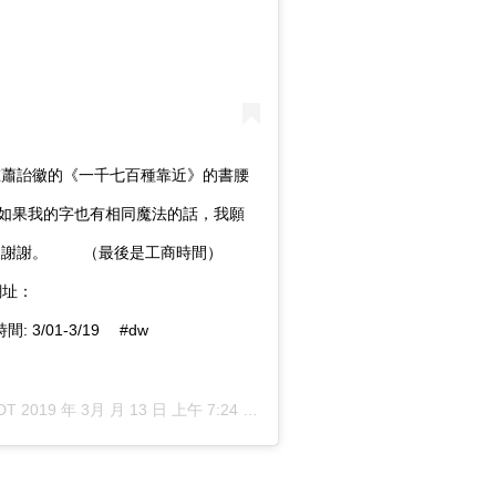
 在蕭詒徽的《一千七百種靠近》的書腰
如果我的字也有相同魔法的話，我願
謝謝。 ⠀ ⠀ （最後是工商時間） ⠀
網網址：
動時間: 3/01-3/19 ⠀ #dw
DT 2019 年 3月 月 13 日 上午 7:24
張貼