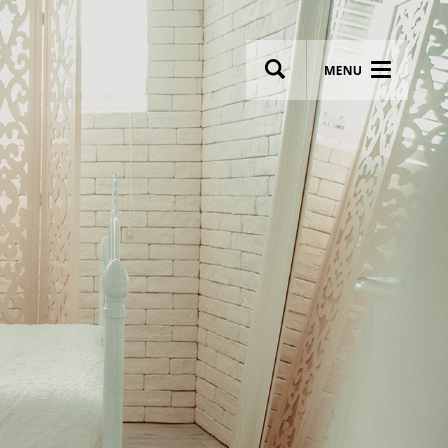
wsletter
Most breathtaking wedding venues!