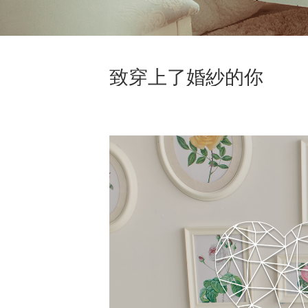
致穿上了婚紗的你