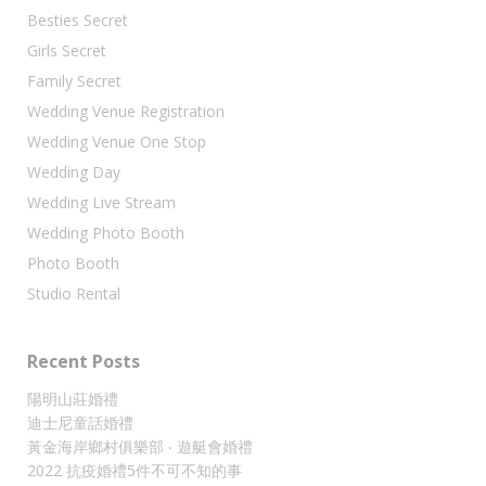
Besties Secret
Girls Secret
Family Secret
Wedding Venue Registration
Wedding Venue One Stop
Wedding Day
Wedding Live Stream
Wedding Photo Booth
Photo Booth
Studio Rental
Recent Posts
陽明山莊婚禮
迪士尼童話婚禮
黃金海岸鄉村俱樂部 ‧ 遊艇會婚禮
2022 抗疫婚禮5件不可不知的事