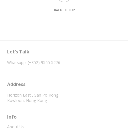
BACK TO TOP
Let’s Talk
Whatsapp: (+852) 9565 5276
Address
Horizon East , San Po Kong
Kowloon, Hong Kong
Info
About Us