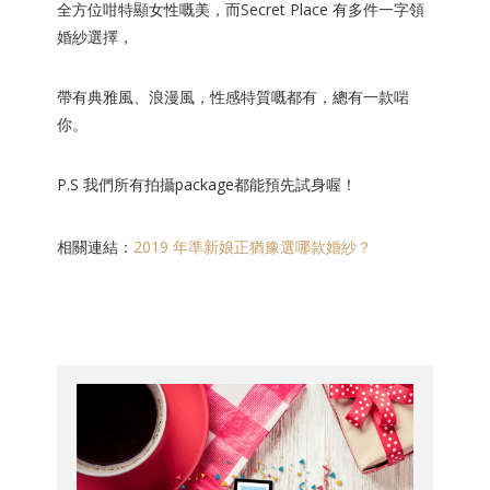
全方位咁特顯女性嘅美，而Secret Place 有多件一字領
婚紗選擇，
帶有典雅風、浪漫風，性感特質嘅都有，總有一款啱
你。
P.S 我們所有拍攝package都能預先試身喔！
相關連結：
2019 年準新娘正猶豫選哪款婚紗？