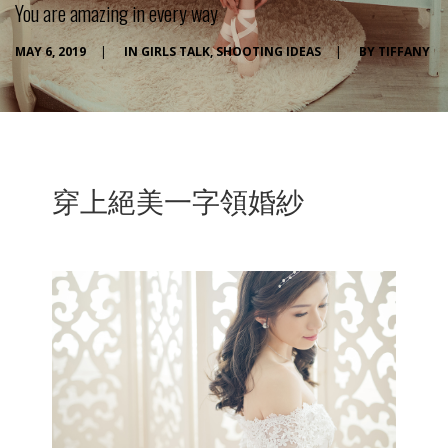
You are amazing in every way
MAY 6, 2019
|
IN
GIRLS TALK
,
SHOOTING IDEAS
|
BY
TIFFANY
穿上絕美一字領婚紗