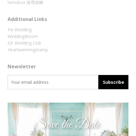
lomobox 使用攻略
Additional Links
Fei Wedding
WeddingBloom
GP Wedding Club
Heartwarmingstamp
Newsletter