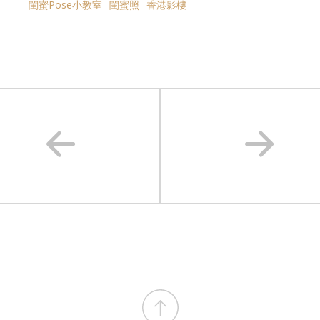
閨蜜Pose小教室
閨蜜照
香港影樓