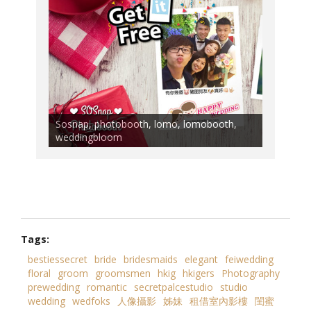
Sosnap, photobooth, lomo, lomobooth,
weddingbloom
Tags:
bestiessecret
bride
bridesmaids
elegant
feiwedding
floral
groom
groomsmen
hkig
hkigers
Photography
prewedding
romantic
secretpalcestudio
studio
wedding
wedfoks
人像攝影
姊妹
租借室內影樓
閨蜜