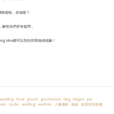
喱輯相啦，你地呢？
詢日」，解答你們所有疑問，
ng idea都可以預先同我地傾傾嫁！
iwedding
floral
groom
groomsmen
hkig
hkigers
pet
udio
studio
wedding
wedfoks
人像攝影
姊妹
租借室內影樓