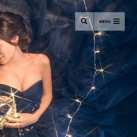
wsletter
Most breathtaking wedding venues!