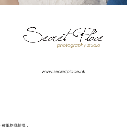
過喱一種風格嘅拍攝，