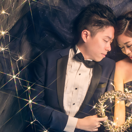
Ne
me
Photo Shoot
Wedding Secret
Lovers Secret
Wedding Venue
Lovers Secret MIX
Wedding Day
Lovers Secret Japan
Wedding Live Stream
Besties Secret
Wedding Photo Booth
Girls Secret
Photo Booth
Together Secret