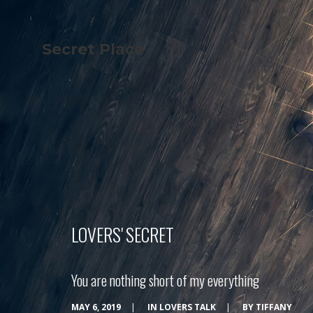
Secret Place
Info
Studio The
About Us
Victoria
Our Studio
Napoleon
Our Team
Tiffany Love
Contact Us
Coffee & Tea
Blog
Apartment
Open Kitchen
Showroom
Paperwork
LOVERS' SECRET
You are nothing short of my everything
MAY 6, 2019
|
IN
LOVERS TALK
|
BY
TIFFANY