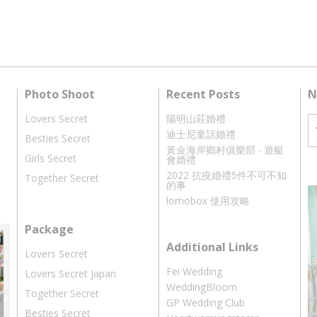
Photo Shoot
Recent Posts
N
Lovers Secret
陽明山莊婚禮
迪士尼童話婚禮
Besties Secret
黃金海岸鄉村俱樂部 ‧ 遊艇
Girls Secret
會婚禮
2022 抗疫婚禮5件不可不知
Together Secret
的事
lomobox 使用攻略
Package
Additional Links
Lovers Secret
Fei Wedding
Lovers Secret Japan
WeddingBloom
Together Secret
GP Wedding Club
Besties Secret