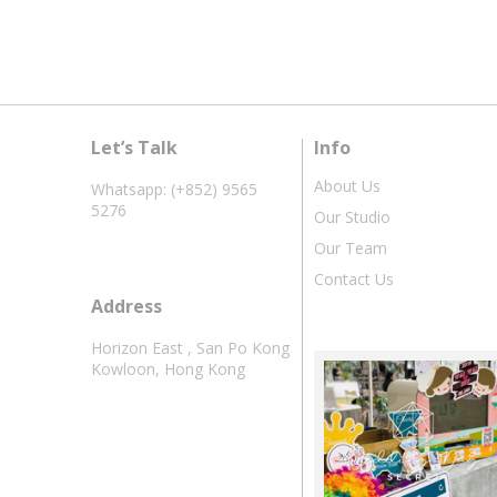
Let’s Talk
Info
About Us
Whatsapp: (+852) 9565
5276
Our Studio
Our Team
Contact Us
Address
Horizon East , San Po Kong
Kowloon, Hong Kong