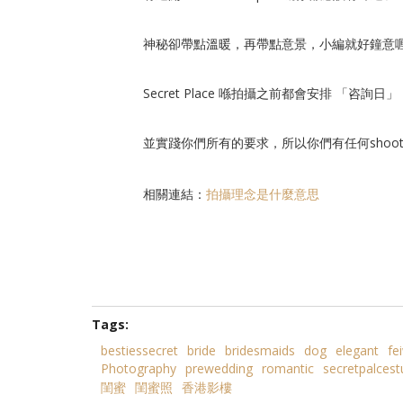
神秘卻帶點溫暖
，再
帶點意景
，小編就好鐘意
Secret Place 喺拍攝之前都會安排 「咨
並實踐你們所有的要求，所以你們有任何shooti
相關連結：
拍攝理念是什麼意思
Tags:
bestiessecret
bride
bridesmaids
dog
elegant
fe
Photography
prewedding
romantic
secretpalcest
閨蜜
閨蜜照
香港影樓