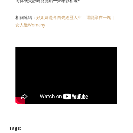
同你既失散既雙胞胎一齊嚟影相啦~
相關連結：
好姐妹是各自去經歷人生，還能聚在一塊｜
女人迷Womany
Tags: