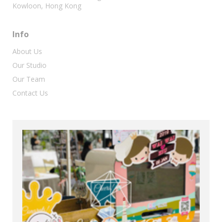
Kowloon, Hong Kong
Info
About Us
Our Studio
Our Team
Contact Us