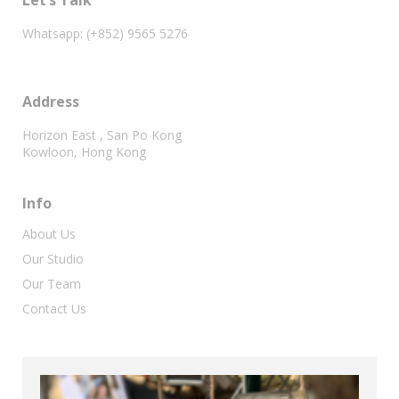
Let’s Talk
Whatsapp: (+852) 9565 5276
Address
Horizon East , San Po Kong
Kowloon, Hong Kong
Info
About Us
Our Studio
Our Team
Contact Us