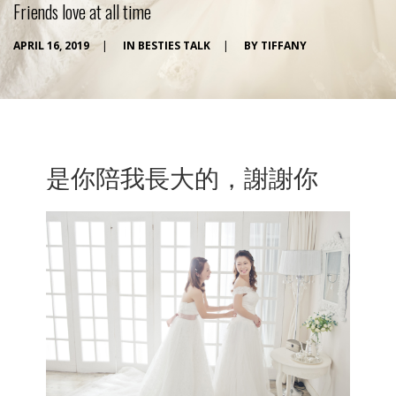
Friends love at all time
APRIL 16, 2019
|
IN
BESTIES TALK
|
BY
TIFFANY
是你陪我長大的，謝謝你