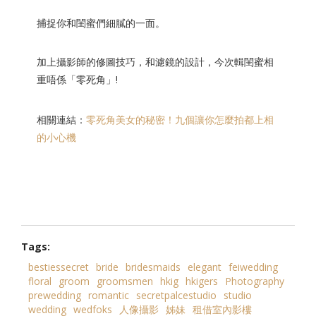
捕捉你和閨蜜們細膩的一面。
加上攝影師的修圖技巧，和濾鏡的設計，今次輯閨蜜相
重唔係「零死角」!
相關連結：
零死角美女的秘密！九個讓你怎麼拍都上相
的小心機
Tags:
bestiessecret
bride
bridesmaids
elegant
feiwedding
floral
groom
groomsmen
hkig
hkigers
Photography
prewedding
romantic
secretpalcestudio
studio
wedding
wedfoks
人像攝影
姊妹
租借室內影樓