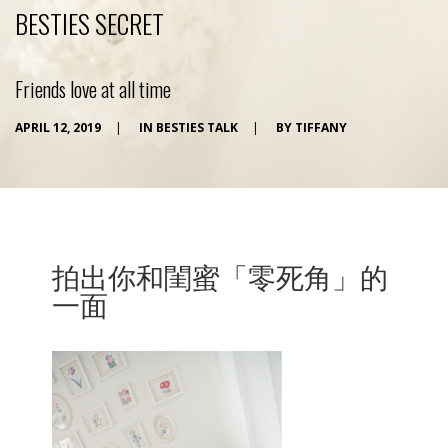
BESTIES SECRET
Friends love at all time
APRIL 12, 2019
|
IN
BESTIES TALK
|
BY
TIFFANY
拍出你和閨蜜「零死角」的
一面