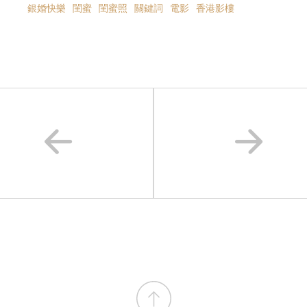
銀婚快樂
閨蜜
閨蜜照
關鍵詞
電影
香港影樓