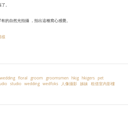
福了。
io採用罕有的自然光拍攝 ，拍出這種窩心感覺。
模樣
iwedding
floral
groom
groomsmen
hkig
hkigers
pet
udio
studio
wedding
wedfoks
人像攝影
姊妹
租借室內影樓