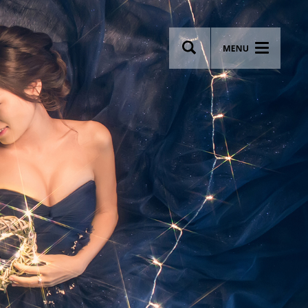
wsletter
Most breathtaking wedding venues!