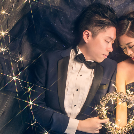
Ne
me
Photo Shoot
Wedding Secret
Lovers Secret
Wedding Venue
Lovers Secret MIX
Wedding Day
Lovers Secret Japan
Wedding Live Stream
Besties Secret
Wedding Photo Booth
Girls Secret
Photo Booth
Together Secret