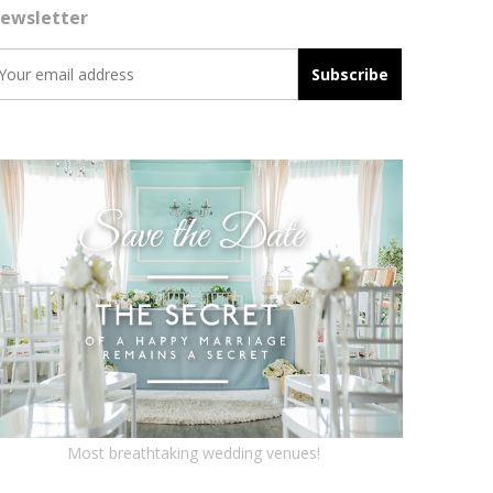
ewsletter
Most breathtaking wedding venues!