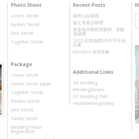
Photo Shoot
Recent Posts
N
Lovers Secret
陽明山莊婚禮
迪士尼童話婚禮
Besties Secret
黃金海岸鄉村俱樂部 ‧ 遊艇
Girls Secret
會婚禮
2022 抗疫婚禮5件不可不知
Together Secret
的事
lomobox 使用攻略
Package
Additional Links
Lovers Secret
Fei Wedding
Lovers Secret Japan
WeddingBloom
Together Secret
GP Wedding Club
Besties Secret
Heartwarmingstamp
Girls Secret
Family Secret
Wedding Venue
Registration