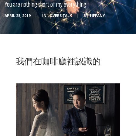
You are nothing short of my everything
APRIL 25, 2019
|
IN
LOVERS TALK
|
BY
TIFFANY
我們在咖啡廳裡認識的