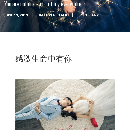
You are nothing short of my everything
JUNE 19, 2019
|
IN
LOVERS TALK
|
BY
TIFFANY
感激生命中有你