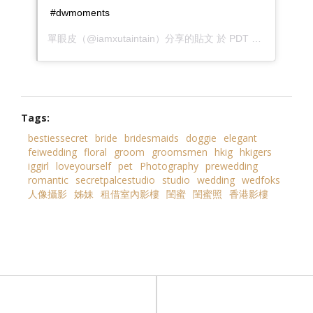
#dwmoments
單眼皮
（@iamxutaintain）分享的貼文 於
PDT 2019 年 3月 月 13 日 上午 7:24
Tags:
bestiessecret
bride
bridesmaids
doggie
elegant
feiwedding
floral
groom
groomsmen
hkig
hkigers
iggirl
loveyourself
pet
Photography
prewedding
romantic
secretpalcestudio
studio
wedding
wedfoks
人像攝影
姊妹
租借室內影樓
閨蜜
閨蜜照
香港影樓