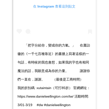
在 Instagram 查看這則貼文
⠀ ⠀ 「把字分給你，變成你的力氣。」 ⠀ 在蕭詒
徽的《一千七百種靠近》的書腰上寫著這樣的一
句話，有時候的我也會想，如果我的字也有相同
魔法的話，我願意成為你的力量。 ⠀ ⠀ ⠀ 謝謝你
們一直在，謝謝。 ⠀ ⠀ （最後是工商時間） ⠀
我的折扣碼: xutaintain（可打85折） 官網網址：
https://www.danielwellington.com/tw/ 活動時間:
3/01-3/19 ⠀ #dw #danielwellington