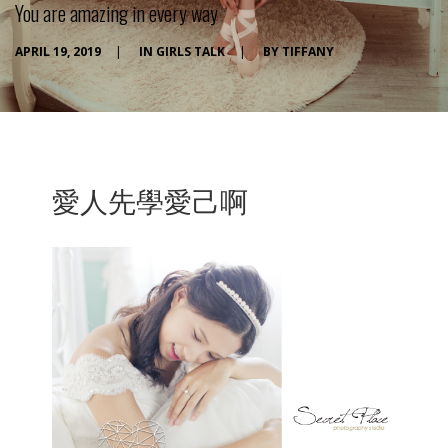
You are amazing in every way
APRIL 19, 2019
|
IN
GIRLS TALK
|
BY
TIFFANY
愛人先學愛己啊