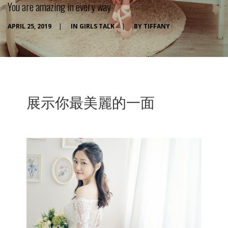
You are amazing in every way
APRIL 25, 2019
|
IN
GIRLS TALK
|
BY
TIFFANY
展示你最美麗的一面