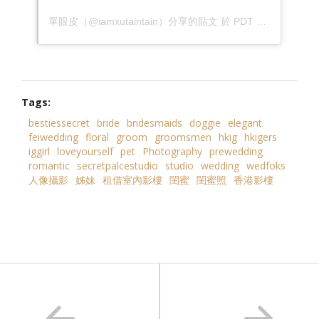
單眼皮
（@iamxutaintain）分享的貼文 於
PDT 2019 年 3月 月 13 日 上午 7:24
Tags:
bestiessecret
bride
bridesmaids
doggie
elegant
feiwedding
floral
groom
groomsmen
hkig
hkigers
iggirl
loveyourself
pet
Photography
prewedding
romantic
secretpalcestudio
studio
wedding
wedfoks
人像攝影
姊妹
租借室內影樓
閨蜜
閨蜜照
香港影樓