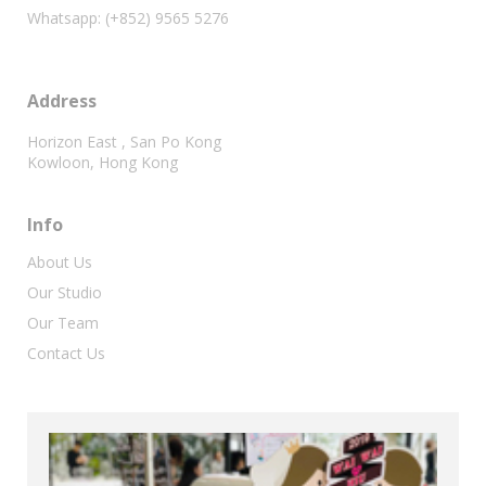
Whatsapp: (+852) 9565 5276
Address
Horizon East , San Po Kong
Kowloon, Hong Kong
Info
About Us
Our Studio
Our Team
Contact Us