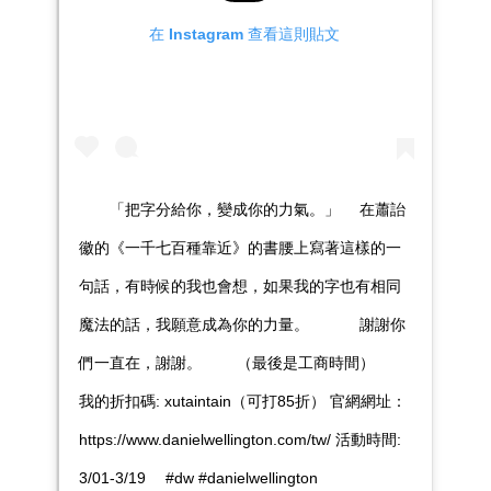
在 Instagram 查看這則貼文
⠀ ⠀ 「把字分給你，變成你的力氣。」 ⠀ 在蕭詒
徽的《一千七百種靠近》的書腰上寫著這樣的一
句話，有時候的我也會想，如果我的字也有相同
魔法的話，我願意成為你的力量。 ⠀ ⠀ ⠀ 謝謝你
們一直在，謝謝。 ⠀ ⠀ （最後是工商時間） ⠀
我的折扣碼: xutaintain（可打85折） 官網網址：
https://www.danielwellington.com/tw/ 活動時間:
3/01-3/19 ⠀ #dw #danielwellington