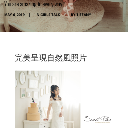
You are amazing in every way
MAY 6, 2019
|
IN
GIRLS TALK
|
BY
TIFFANY
完美呈現自然風照片