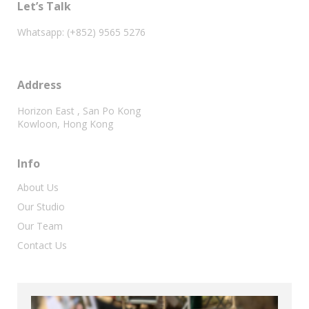
Let’s Talk
Whatsapp: (+852) 9565 5276
Address
Horizon East , San Po Kong
Kowloon, Hong Kong
Info
About Us
Our Studio
Our Team
Contact Us