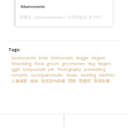
#dwmoments
單眼皮
（@iamxutaintain）分享的貼文 於
PDT 2019 年 3月 月 13 日 上午 7:24
Tags:
bestiessecret
bride
bridesmaids
doggie
elegant
feiwedding
floral
groom
groomsmen
hkig
hkigers
iggirl
loveyourself
pet
Photography
prewedding
romantic
secretpalcestudio
studio
wedding
wedfoks
人像攝影
姊妹
租借室內影樓
閨蜜
閨蜜照
香港影樓