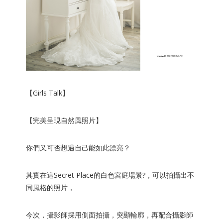
【Girls Talk】
【完美呈現自然風照片】
你們又可否想過自己能如此漂亮？
其實在這Secret Place的
白色宮庭場景
?，可以拍攝出
不
同風格
的照片，
今次，攝影師採用
側面拍攝
，
突顯輪廓
，再配合攝影師