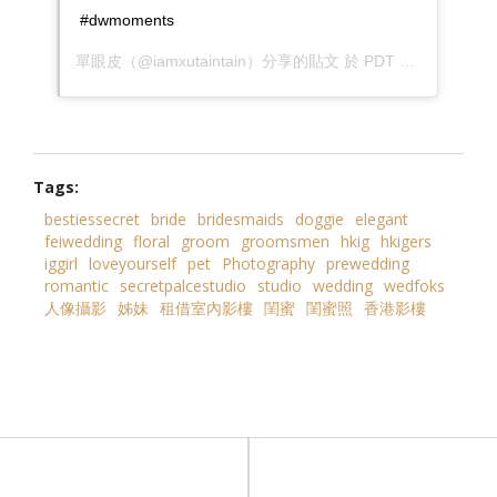
#dwmoments
單眼皮
（@iamxutaintain）分享的貼文 於
PDT 2019 年 3月 月 13 日 上午 7:24
Tags:
bestiessecret
bride
bridesmaids
doggie
elegant
feiwedding
floral
groom
groomsmen
hkig
hkigers
iggirl
loveyourself
pet
Photography
prewedding
romantic
secretpalcestudio
studio
wedding
wedfoks
人像攝影
姊妹
租借室內影樓
閨蜜
閨蜜照
香港影樓