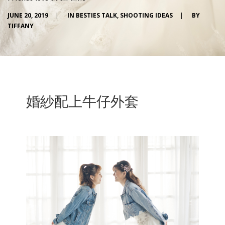
JUNE 20, 2019
|
IN
BESTIES TALK
,
SHOOTING IDEAS
|
BY
TIFFANY
婚紗配上牛仔外套