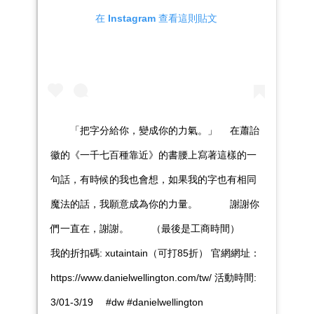
在 Instagram 查看這則貼文
⠀ ⠀ 「把字分給你，變成你的力氣。」 ⠀ 在蕭詒
徽的《一千七百種靠近》的書腰上寫著這樣的一
句話，有時候的我也會想，如果我的字也有相同
魔法的話，我願意成為你的力量。 ⠀ ⠀ ⠀ 謝謝你
們一直在，謝謝。 ⠀ ⠀ （最後是工商時間） ⠀
我的折扣碼: xutaintain（可打85折） 官網網址：
https://www.danielwellington.com/tw/ 活動時間:
3/01-3/19 ⠀ #dw #danielwellington