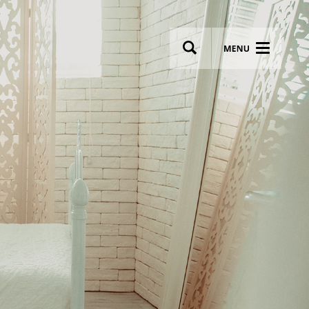
wsletter
Most breathtaking wedding venues!