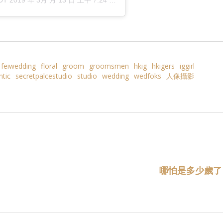
feiwedding
floral
groom
groomsmen
hkig
hkigers
iggirl
tic
secretpalcestudio
studio
wedding
wedfoks
人像攝影
哪怕是多少歲了