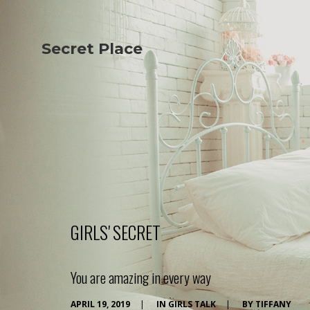
Secret Place
Info
Studio The
About Us
Victoria
Our Studio
Napoleon
Our Team
Tiffany Love
Contact Us
Coffee & Tea
Blog
Apartment
Open Kitchen
Showroom
Paperwork
GIRLS' SECRET
You are amazing in every way
APRIL 19, 2019
|
IN
GIRLS TALK
|
BY
TIFFANY