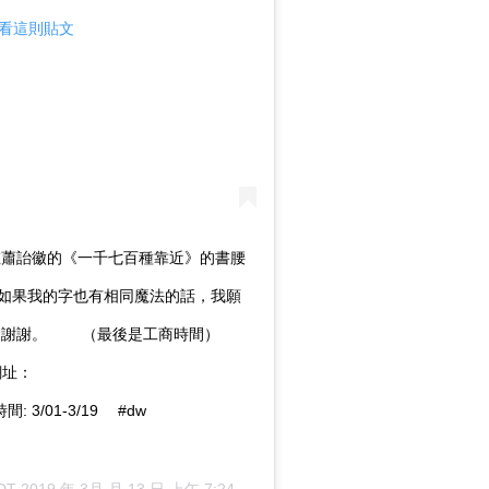
m 查看這則貼文
 在蕭詒徽的《一千七百種靠近》的書腰
如果我的字也有相同魔法的話，我願
謝謝。 ⠀ ⠀ （最後是工商時間） ⠀
網網址：
動時間: 3/01-3/19 ⠀ #dw
DT 2019 年 3月 月 13 日 上午 7:24
張貼