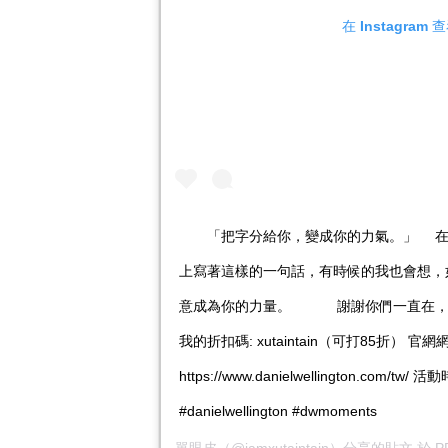
在 Instagra
⠀ ⠀ 「把字分給你，變成你的力氣。」 ⠀
上寫著這樣的一句話，有時候的我也會想，
意成為你的力量。 ⠀ ⠀ ⠀ 謝謝你們一直在，
我的折扣碼: xutaintain（可打85折） 官
https://www.danielwellington.com/tw/ 活
#danielwellington #dwmoments
單眼皮
（@iamxutaintain）分享的貼文 於
P