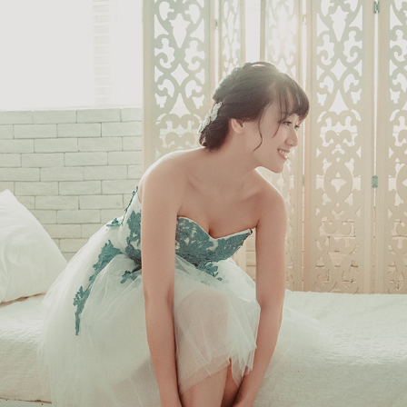
Ne
me
Photo Shoot
Wedding Secret
Lovers Secret
Wedding Venue
Lovers Secret MIX
Wedding Day
Lovers Secret Japan
Wedding Live Stream
Besties Secret
Wedding Photo Booth
Girls Secret
Photo Booth
Together Secret