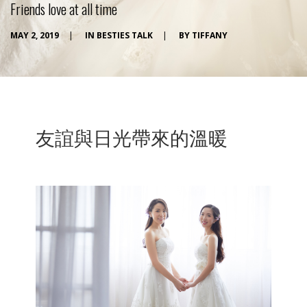
Friends love at all time
MAY 2, 2019
|
IN
BESTIES TALK
|
BY
TIFFANY
友誼與日光帶來的溫暖