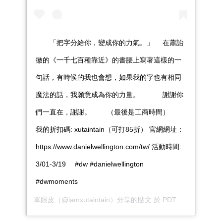
⠀ ⠀ 「把字分給你，變成你的力氣。」 ⠀ 在蕭詒
徽的《一千七百種靠近》的書腰上寫著這樣的一
句話，有時候的我也會想，如果我的字也有相同
魔法的話，我願意成為你的力量。 ⠀ ⠀ ⠀ 謝謝你
們一直在，謝謝。 ⠀ ⠀ （最後是工商時間） ⠀
我的折扣碼: xutaintain（可打85折） 官網網址：
https://www.danielwellington.com/tw/ 活動時間:
3/01-3/19 ⠀ #dw #danielwellington
#dwmoments
單眼皮
（@iamxutaintain）分享的貼文 於
PDT 2019 年 3月 月 13 日 上午 7:24