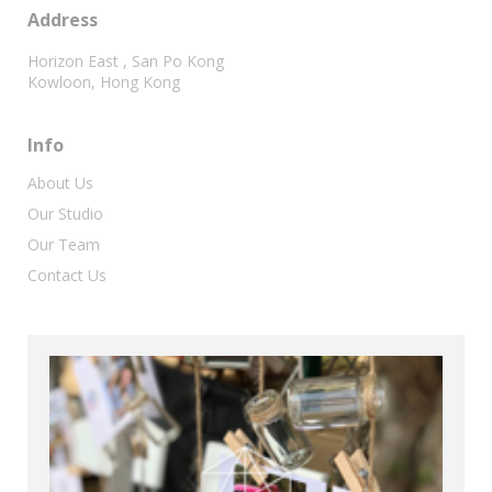
Address
Horizon East , San Po Kong
Kowloon, Hong Kong
Info
About Us
Our Studio
Our Team
Contact Us