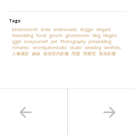
Tags:
bestiessecret
bride
bridesmaids
doggie
elegant
feiwedding
floral
groom
groomsmen
hkig
hkigers
iggirl
loveyourself
pet
Photography
prewedding
romantic
secretpalcestudio
studio
wedding
wedfoks
人像攝影
姊妹
租借室內影樓
閨蜜
閨蜜照
香港影樓