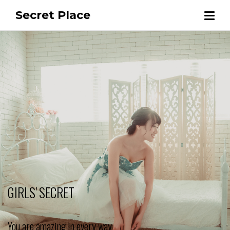
Secret Place
GIRLS' SECRET
You are amazing in every way